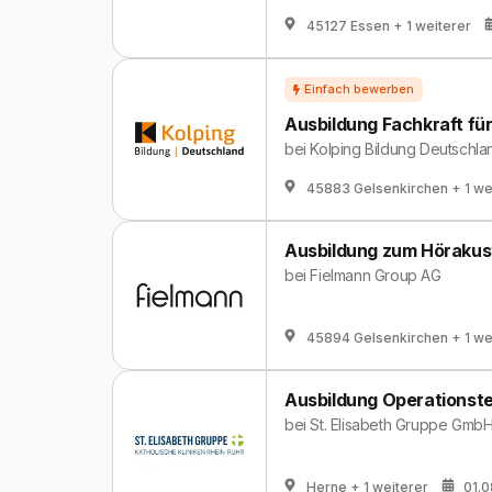
45127 Essen
+ 1 weiterer
Ausbildung Fachkraft für
bei
Kolping Bildung Deutsch
45883 Gelsenkirchen
+ 1 we
Ausbildung zum Hörakust
bei
Fielmann Group AG
45894 Gelsenkirchen
+ 1 we
Ausbildung Operationste
bei
St. Elisabeth Gruppe GmbH 
Herne
+ 1 weiterer
01.