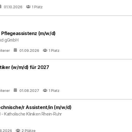
01.10.2026
1
Platz
 Pflegeassistenz (m/w/d)
land gGmbH
iterer
01.09.2026
1
Platz
iker (w/m/d) für 2027
iterer
01.08.2027
1
Platz
chnische/r Assistent/in (m/w/d)
- Katholische Kliniken Rhein-Ruhr
08.2026
2
Plätze