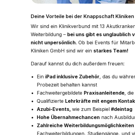
Deine Vorteile bei der Knappschaft Klinike
Wir sind ein Klinikverbund mit 13 Akutkrank
Weiterbildung –
bei uns gibt es unglaublich v
nicht unpersönlich
. Ob bei Events für Mitar
Kliniken GmbH sind wir ein
starkes Team!
Darauf kannst du dich außerdem freuen:
Ein
iPad inklusive Zubehör
, das du währe
Probezeit behalten kannst
Fachweitergebildete
Praxisanleitende
, di
Qualifizierte
Lehrkräfte mit engem Kontakt
Azubi-Events,
wie zum Beispiel
#deintag
Hohe
Übernahmechancen
nach Ausbildu
Zahlreiche Weiterbildungsmöglichkeiten
Fachweiterbildungen, Studiengänge, und 