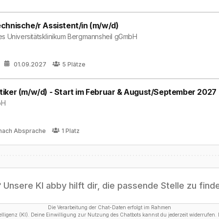
chnische/r Assistent/in (m/w/d)
es Universitätsklinikum Bergmannsheil gGmbH
01.09.2027
5
Plätze
iker (m/w/d) - Start im Februar & August/September 2027
bH
nach Absprache
1
Platz
?
Unsere KI abby hilft dir, die passende Stelle zu find
Die Verarbeitung der Chat-Daten erfolgt im Rahmen
ligenz (KI). Deine Einwilligung zur Nutzung des Chatbots kannst du jederzeit widerrufen. D