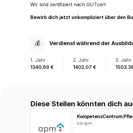
Wir sind zertifiziert nach GUTcert
Bewirb dich jetzt unkompliziert über den B
💰
Verdienst während der Ausbild
1
. Jahr
2
. Jahr
3
. Jahr
1340.69
€
1402.07
€
1503.3
Diese Stellen könnten dich au
KompetenzCentrum Pfleg
bei
apm