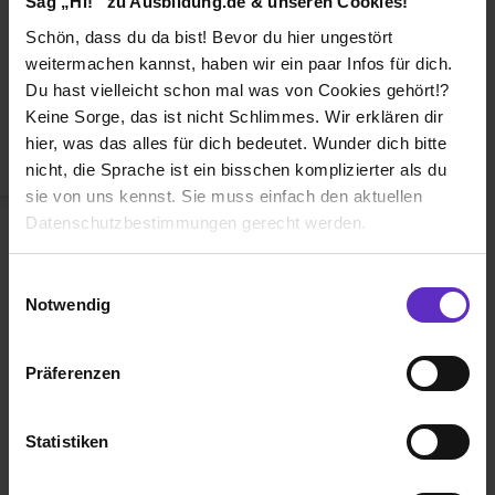
Sag „Hi!“ zu Ausbildung.de & unseren Cookies!
Duales Studium
Schön, dass du da bist! Bevor du hier ungestört
Weiterbildung
weitermachen kannst, haben wir ein paar Infos für dich.
Du hast vielleicht schon mal was von Cookies gehört!?
Betriebsinterne Ausbildung
Keine Sorge, das ist nicht Schlimmes. Wir erklären dir
Abiturientenprogramm
hier, was das alles für dich bedeutet. Wunder dich bitte
nicht, die Sprache ist ein bisschen komplizierter als du
Weiter zu Schritt 2
sie von uns kennst. Sie muss einfach den aktuellen
Datenschutzbestimmungen gerecht werden.
Die Nutzung von Cookies auf Ausbildung.de
Einwilligungsauswahl
Notwendig
Wir verwenden Cookies zur technischen Funktion
unserer Webseite („Notwendig“), um von dir bei
Präferenzen
Benutzung der Webseite getroffenen Einstellungen zu
Ausbildung.de ist eines der führenden
speichern ( „Präferenzen“), die Zugriffe auf unsere
Portale für
Ausbildung, duales
Webseite zu analysieren („Statistiken“), um
Statistiken
Studium
und
Schülerpraktikum.
Informationen zu deiner Verwendung unserer Website an
unsere Partner für soziale Medien, Werbung und