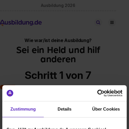
Ausbildung 2026
Stellen finden
Wie war/ist deine Ausbildung?
Sei ein Held und hilf
anderen
Schritt 1 von 7
Art der Ausbildung
Zustimmung
Details
Über Cookies
Klassische duale Berufsausbildung
Schulische Ausbildung