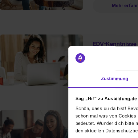
Mehr erfah
EDV-Kenntnisse 
Was genau sind eigen
gebe ich sie im Lebens
Mehr erfah
Zustimmung
Sag „Hi!“ zu Ausbildung.de
Schön, dass du da bist! Bevor
schon mal was von Cookies ge
Sprachkenntniss
bedeutet. Wunder dich bitte n
Wie gibt man seine Sp
den aktuellen Datenschutzb
Welche Sprachniveaus u