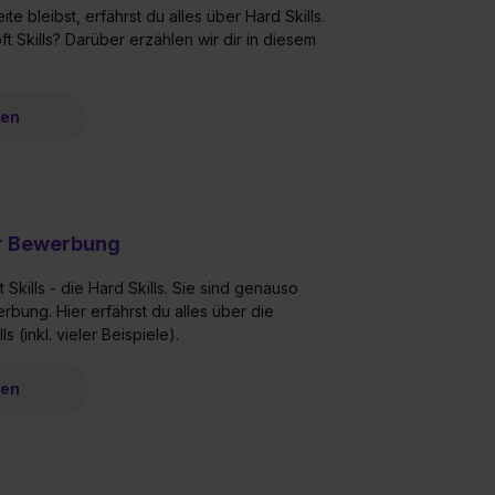
widerrufen. Weitere Informationen zu den einzelnen Cookies find
te bleibst, erfährst du alles über Hard Skills.
formationen:
Datenschutzerklärung
,
Impressum
.
ft Skills? Darüber erzählen wir dir in diesem
ren
er Bewerbung
 Skills - die Hard Skills. Sie sind genauso
rbung. Hier erfährst du alles über die
 (inkl. vieler Beispiele).
ren