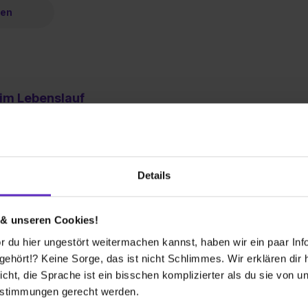
ren
im Lebenslauf
tlich diese EDV-Kenntnisse? Und wie und wo
lauf korrekt an? Hier erfährst du alles!
ren
Details
 & unseren Cookies!
 du hier ungestört weitermachen kannst, haben wir ein paar Infos
hört!? Keine Sorge, das ist nicht Schlimmes. Wir erklären dir hi
e im Lebenslauf
icht, die Sprache ist ein bisschen komplizierter als du sie von 
rachkenntnisse im Lebenslauf richtig an?
estimmungen gerecht werden.
nd Zertifikate gibt es? Hier findest du alle