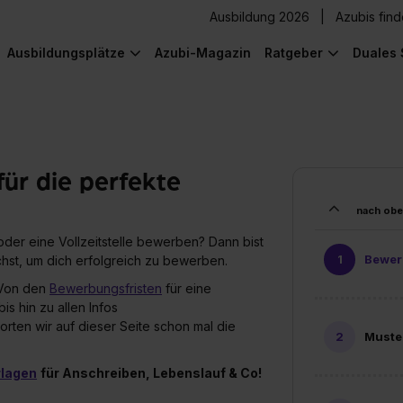
Ausbildung 2026
Azubis fin
Ausbildungsplätze
Azubi-Magazin
Ratgeber
Duales 
für die perfekte
nach ob
 oder eine Vollzeitstelle bewerben? Dann bist
Bewer
uchst, um dich erfolgreich zu bewerben.
Von den
Bewerbungsfristen
für eine
s hin zu allen Infos
rten wir auf dieser Seite schon mal die
Muste
rlagen
für Anschreiben, Lebenslauf & Co!