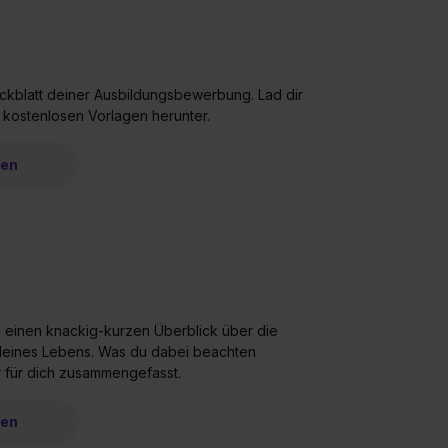
eckblatt deiner Ausbildungsbewerbung. Lad dir
 kostenlosen Vorlagen herunter.
ren
u einen knackig-kurzen Überblick über die
 deines Lebens. Was du dabei beachten
er für dich zusammengefasst.
ren