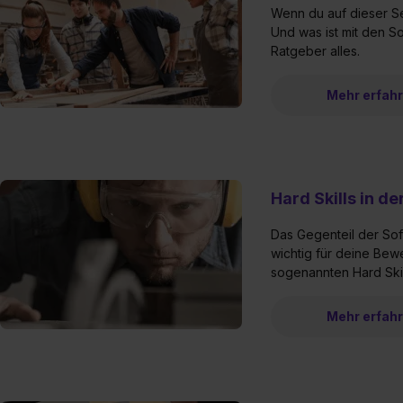
„Datenschutz-Einstellungen“ 
Wenn du auf dieser Sei
„Details zeigen“. Weitere In
Und was ist mit den So
Ratgeber alles.
Mehr erfah
Hard Skills in d
Das Gegenteil der Soft
wichtig für deine Bewe
sogenannten Hard Skills
Mehr erfah