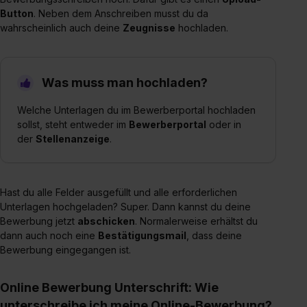
Button
. Neben dem Anschreiben musst du da
Auswahl über die Checkboxen und klick auf „Auswahl
wahrscheinlich auch deine
Zeugnisse
hochladen.
erlauben“. Die Einwilligung zur Platzierung von Cookies
der Kategorien „Präferenzen“, „Statistiken“ und „Social
Media und Marketing“ umfasst hierbei die Einwilligung
Was muss man hochladen?
zur Übermittlung deiner Daten in die USA (Art. 49 Abs. 1
S. 1 lit. a) DS-GVO). Die USA verfügen über kein
Welche Unterlagen du im Bewerberportal hochladen
angemessenes Datenschutzniveau (EuGH – Schrems
sollst, steht entweder im
Bewerberportal
oder in
II). Du kannst die von dir erteilte Einwilligung jederzeit mit
der
Stellenanzeige
.
Wirkung für die Zukunft ganz oder teilweise über unsere
Datenschutzerklärung unter dem Punkt „Datenschutz-
Einstellungen“ widerrufen. Weitere Informationen zu den
Hast du alle Felder ausgefüllt und alle erforderlichen
einzelnen Cookies findest du durch Klick auf „Details
Unterlagen hochgeladen? Super. Dann kannst du deine
zeigen“. Weitere Informationen:
Datenschutzerklärung
,
Bewerbung jetzt
abschicken
. Normalerweise erhältst du
Impressum
.
dann auch noch eine
Bestätigungsmail
, dass deine
Bewerbung eingegangen ist.
Online Bewerbung Unterschrift: Wie
unterschreibe ich meine Online-Bewerbung?