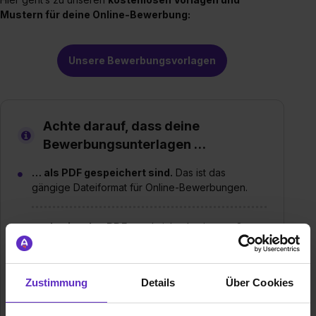
Mustern für deine Online-Bewerbung:
Unsere Bewerbungsvorlagen
Achte darauf, dass deine
Bewerbungsunterlagen …
… als PDF gespeichert sind.
Das ist das
gängige Dateiformat für Online-Bewerbungen.
… als einzelne PDFs
und nicht als eine große
Datei gespeichert sind. Du musst Anschreiben,
Lebenslauf und Zeugnisse getrennt voneinander
hochladen.
Zustimmung
Details
Über Cookies
… nicht zu groß sind.
In Bewerberportalen gibt