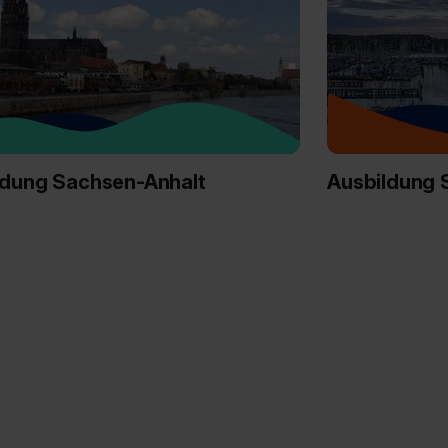
enes Datenschutzniveau (EuGH – Schrems II). Du kannst die von 
e Zukunft ganz oder teilweise über unsere Datenschutzerklärung 
widerrufen. Weitere Informationen zu den einzelnen Cookies find
formationen:
Datenschutzerklärung
,
Impressum
.
ldung Sachsen-Anhalt
Ausbildung 