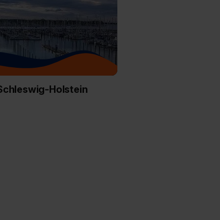
dir erteilte Einwilligung
unter dem Punkt
est du durch Klick auf
Schleswig-Holstein