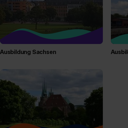
verfügen über kein angemess
jederzeit mit Wirkung für di
„Datenschutz-Einstellungen“ 
„Details zeigen“. Weitere In
Ausbildung Sachsen
Ausbi