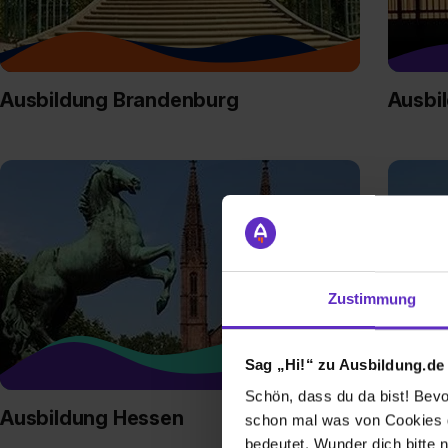
Ausbildung Brandenburg
Ausbi
Zustimmung
Sag „Hi!“ zu Ausbildung.de
Schön, dass du da bist! Bevor
Ausbildung Hessen
Ausbi
schon mal was von Cookies ge
Vorp
bedeutet. Wunder dich bitte n