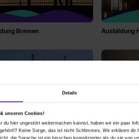
ldung Bremen
Ausbildung
Details
 & unseren Cookies!
 du hier ungestört weitermachen kannst, haben wir ein paar Infos
ldung Mecklenburg-
Ausbildung 
hört!? Keine Sorge, das ist nicht Schlimmes. Wir erklären dir hi
ommern
icht, die Sprache ist ein bisschen komplizierter als du sie von 