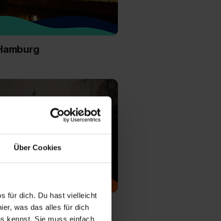
 Hamburg
Über Cookies
 für dich. Du hast vielleicht
Niedersachsen
er, was das alles für dich
uns kennst. Sie muss einfach