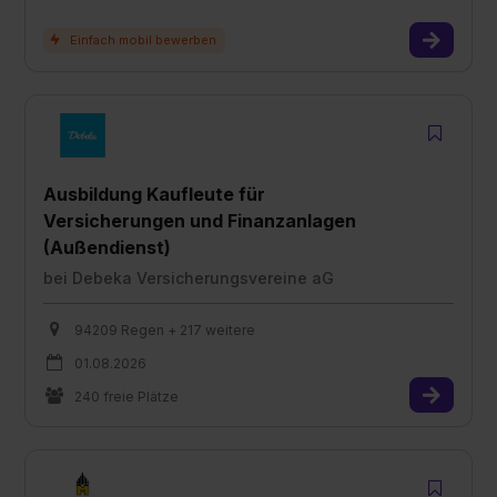
zur Übermittlung deiner Daten in die USA (Art. 49 Abs. 1
S. 1 lit. a) DS-GVO). Die USA verfügen über kein
angemessenes Datenschutzniveau (EuGH – Schrems
II). Du kannst die von dir erteilte Einwilligung jederzeit mit
Wirkung für die Zukunft ganz oder teilweise über unsere
Datenschutzerklärung unter dem Punkt „Datenschutz-
Einstellungen“ widerrufen. Weitere Informationen zu den
einzelnen Cookies findest du durch Klick auf „Details
Ausbildung Kaufleute für
zeigen“. Weitere Informationen:
Datenschutzerklärung
,
Versicherungen und Finanzanlagen
Impressum
.
(Außendienst)
bei
Debeka Versicherungsvereine aG
94209 Regen + 217 weitere
01.08.2026
240 freie Plätze