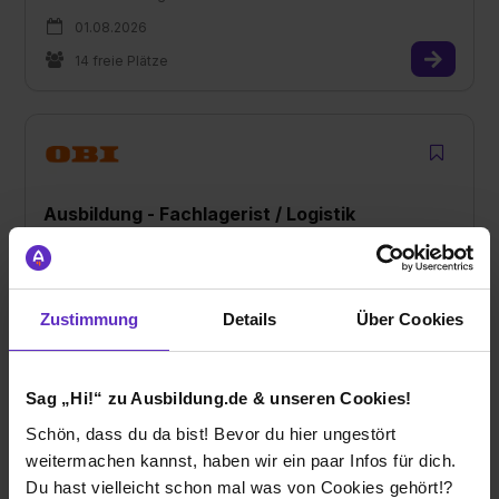
01.08.2026
14 freie Plätze
Ausbildung - Fachlagerist / Logistik
(m/w/d)
bei
OBI Group Holding SE & Co. KGaA
Zustimmung
Details
Über Cookies
97437 Haßfurt + 3 weitere
01.08.2026
4 freie Plätze
Sag „Hi!“ zu Ausbildung.de & unseren Cookies!
Schön, dass du da bist! Bevor du hier ungestört
weitermachen kannst, haben wir ein paar Infos für dich.
Du hast vielleicht schon mal was von Cookies gehört!?