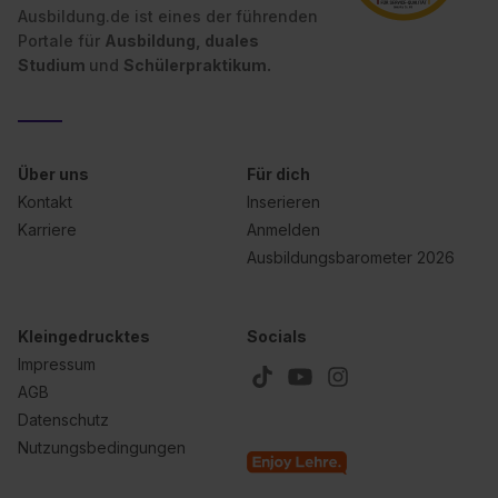
Ausbildung.de ist eines der führenden
Wirkung für die Zukunft ganz oder teilweise über unsere
Portale für
Ausbildung, duales
Datenschutzerklärung unter dem Punkt „Datenschutz-
Studium
und
Schülerpraktikum.
Einstellungen“ widerrufen. Weitere Informationen zu den
einzelnen Cookies findest du durch Klick auf „Details
zeigen“. Weitere Informationen:
Datenschutzerklärung
,
Impressum
.
Über uns
Für dich
Kontakt
Inserieren
Karriere
Anmelden
Ausbildungsbarometer 2026
Kleingedrucktes
Socials
Impressum
AGB
Datenschutz
Nutzungsbedingungen