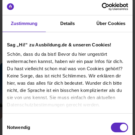
Zustimmung
Details
Über Cookies
Ausbildung bei
F&E Elektroanlagen GmbH
7
freie Ausbildungsplätze
Sag „Hi!“ zu Ausbildung.de & unseren Cookies!
Schön, dass du da bist! Bevor du hier ungestört
weitermachen kannst, haben wir ein paar Infos für dich.
Du hast vielleicht schon mal was von Cookies gehört!?
Keine Sorge, das ist nicht Schlimmes. Wir erklären dir
hier, was das alles für dich bedeutet. Wunder dich bitte
nicht, die Sprache ist ein bisschen komplizierter als du
sie von uns kennst. Sie muss einfach den aktuellen
Datenschutzbestimmungen gerecht werden.
Die Nutzung von Cookies auf Ausbildung.de
Einwilligungsauswahl
Notwendig
Wir verwenden Cookies zur technischen Funktion