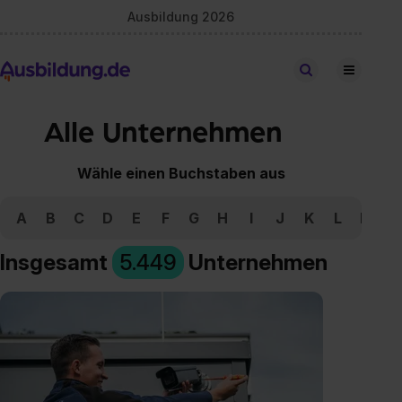
Ausbildung 2026
Stellen finden
Alle Unternehmen
Wähle einen Buchstaben aus
A
B
C
D
E
F
G
H
I
J
K
L
M
N
Insgesamt
5.449
Unternehmen