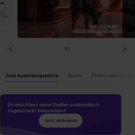
von
rden.
n. Mehr
1
/7
freie Ausbildungsplätze
Berufe
Firmen-Lebenslauf
Du möchtest neue Stellen automatisch
zugeschickt bekommen?
Jetzt aktivieren