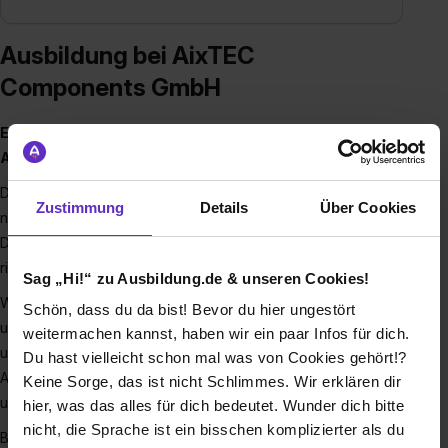
Ausbildung bei AixTEC
Components GmbH
Elektronik, Qualität, Zukunft – Ausbildung bei der
AixTEC Components GmbH
Du hast Lust auf einen Ausbildungsplatz, bei dem du nicht
Zustimmung
Details
Über Cookies
nur „mitläufst“, sondern wirklich etwas bewegen kannst?
Dann bist du bei der AixTEC Components GmbH genau
richtig.
Sag „Hi!“ zu Ausbildung.de & unseren Cookies!
Wir sind ein mittelständisches Unternehmen mit Sitz Stolberg
Schön, dass du da bist! Bevor du hier ungestört
und spezialisiert auf den Handel mit elektronischen Bauteilen
weitermachen kannst, haben wir ein paar Infos für dich.
und Halbleitern. Unsere Bauteile stecken später unter
Du hast vielleicht schon mal was von Cookies gehört!?
Anderem in medizinischen Geräten, Autos, Haushaltsgeräten
Keine Sorge, das ist nicht Schlimmes. Wir erklären dir
und technischen Anlagen – kurz: in der Technik von morgen.
hier, was das alles für dich bedeutet. Wunder dich bitte
nicht, die Sprache ist ein bisschen komplizierter als du
Bei uns arbeitest du
auf Augenhöhe
, lernst verschiedene