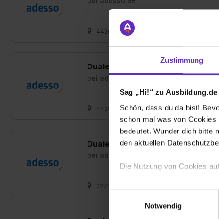
bei
adesso SE
44269 Dortmund
01.08.2026
1 fr
Zustimmung
Duales Studium Bachelor Sc. Info
bei
adesso SE
Sag „Hi!“ zu Ausbildung.de
Schön, dass du da bist! Bevor
44269 Dortmund + 1 weitere
01.09.20
schon mal was von Cookies ge
bedeutet. Wunder dich bitte n
den aktuellen Datenschutzb
Duales Studium Bachelor of Scien
bei
adesso SE
Die Nutzung von Cookies auf
22767 Hamburg
01.09.2026
1 fre
Wir verwenden Cookies zur t
Einwilligungsauswahl
Webseite getroffenen Einstel
Notwendig
(„Statistiken“), um Informat