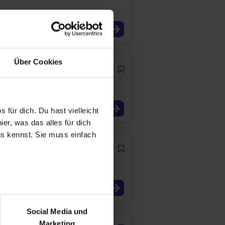
Über Cookies
 (all genders)
 für dich. Du hast vielleicht
er, was das alles für dich
uns kennst. Sie muss einfach
r bei Benutzung der
bseite zu analysieren
Social Media und
ür soziale Medien, Werbung
Marketing