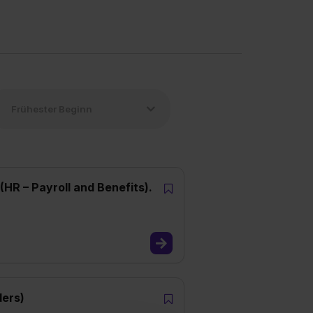
R – Payroll and Benefits).
ers)