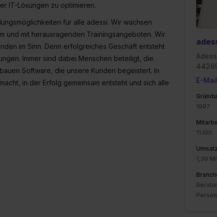
r IT-Lösungen zu optimieren.
lungsmöglichkeiten für alle adessi. Wir wachsen
m und mit herausragenden Trainingsangeboten. Wir
ades
unden im Sinn. Denn erfolgreiches Geschäft entsteht
Adess
ungen. Immer sind dabei Menschen beteiligt, die
44269
auen Software, die unsere Kunden begeistert. In
E-Mai
macht, in der Erfolg gemeinsam entsteht und sich alle
Gründu
1997
Mitarbe
11.100
Umsat
1,30 Mr
Branch
Beratun
Person