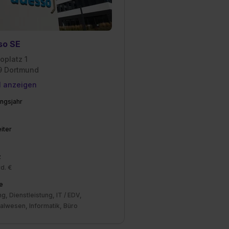
so SE
oplatz 1
 Dortmund
l anzeigen
ngsjahr
iter
z
d. €
e
g, Dienstleistung, IT / EDV,
alwesen, Informatik, Büro