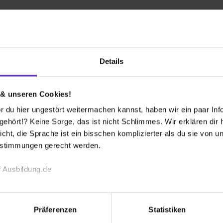
eier Platz
Details
rmatik und Fachinformatiker/-in Anwendungsentwicklung
 & unseren Cookies!
 du hier ungestört weitermachen kannst, haben wir ein paar Infos
26
2 freie Plätze
hört!? Keine Sorge, das ist nicht Schlimmes. Wir erklären dir hi
icht, die Sprache ist ein bisschen komplizierter als du sie von 
estimmungen gerecht werden.
ce Wirtschaftsinformatik (all genders)
 Ausbildung.de
ier Platz
echnischen Funktion unserer Webseite („Notwendig“), um von di
lungen zu speichern ( „Präferenzen“), die Zugriffe auf unsere We
Präferenzen
Statistiken
ionen zu deiner Verwendung unserer Website an unsere Partner f