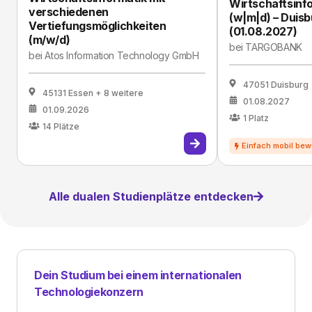
Wirtschaftsinf
verschiedenen
(w|m|d) – Duis
Vertiefungsmöglichkeiten
(01.08.2027)
(m/w/d)
bei
TARGOBANK
bei
Atos Information Technology GmbH
47051 Duisburg
45131 Essen
+ 8 weitere
01.08.2027
01.09.2026
1
Platz
14
Plätze
Alle dualen Studienplätze entdecken
Dein Studium bei einem internationalen
Technologiekonzern