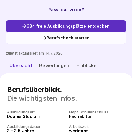
Passt das zu dir?
634 freie Ausbildungsplätze entdecken
Berufscheck starten
zuletzt aktualisiert am:
14.7.2026
Freie Plätze entdecken
Übersicht
Bewertungen
Einblicke
Berufsüberblick.
Die wichtigsten Infos.
Ausbildungsart
Empf. Schulabschluss
Duales Studium
Fachabitur
Ausbildungsdauer
Arbeitszeit
3 – 3,5 Jahre
werktags