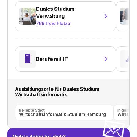
Duales Studium
Verwaltung
769
freie Plätze
🖥️
🧘
Berufe mit IT
Ausbildungsorte für
Duales Studium
Wirtschaftsinformatik
Beliebte Stadt
In deiner 
Wirtschaftsinformatik Studium Hamburg
Wirtscha
💌
Nichts dabei für dich?