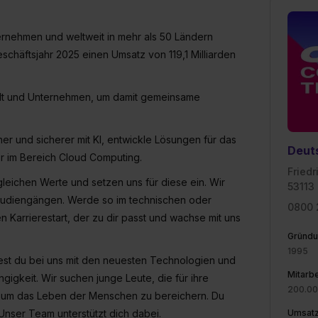
widerrufen. Weitere Informationen zu den einzelnen Cookies find
formationen:
Datenschutzerklärung
,
Impressum
.
rnehmen und weltweit in mehr als 50 Ländern
eschäftsjahr 2025 einen Umsatz von 119,1 Milliarden
elt und Unternehmen, um damit gemeinsame
her und sicherer mit KI, entwickle Lösungen für das
Deut
rer im Bereich Cloud Computing.
Friedr
 gleichen Werte und setzen uns für diese ein. Wir
53113
Studiengängen. Werde so im technischen oder
0800
 Karrierestart, der zu dir passt und wachse mit uns
Gründu
1995
est du bei uns mit den neuesten Technologien und
Mitarbe
ngigkeit. Wir suchen junge Leute, die für ihre
200.0
, um das Leben der Menschen zu bereichern. Du
 Unser Team unterstützt dich dabei.
Umsat