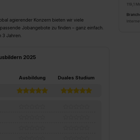
119,1 M
Branch
lobal agierender Konzern bieten wir viele
Interne
r passende Jobangebote zu finden – ganz einfach.
in 3 Jahren
.
usbildern 2025
Ausbildung
Duales Studium