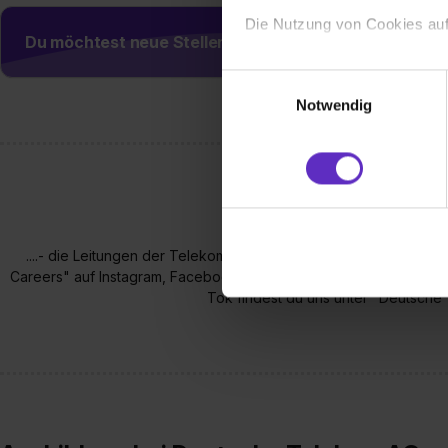
Die Nutzung von Cookies auf
Du möchtest neue Stellen automatisch zugeschickt
Wir verwenden Cookies zur t
Einwilligungsauswahl
Webseite getroffenen Einstel
Notwendig
(„Statistiken“), um Informat
und Analysen weiterzugeben 
Partner führen diese Informa
sie im Rahmen deiner Nutzun
dem Setzen der Cookies und
zu. . In diesem Fall sowie b
....- die Leitungen der Telekom zweimal zum Mond und zurück re
einverstanden, dass dir nach
Careers" auf Instagram, Facebook und LinkedIn über Ausbildungs
erforderliche personenbezoge
Tok findest du uns unter "Deutsche
Erlaubnis hierfür kannst du a
Verwendungszwecke zulassen,
Einwilligung zur Platzierung
umfasst hierbei die Einwillig
verfügen über kein angemess
jederzeit mit Wirkung für di