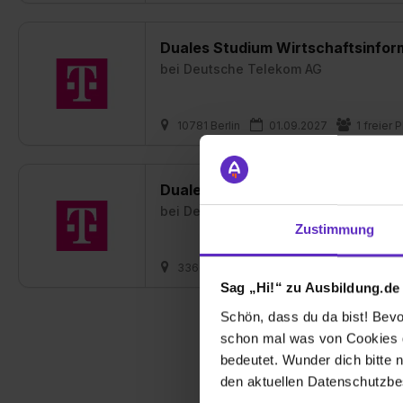
Duales Studium Wirtschaftsinfor
bei
Deutsche Telekom AG
10781 Berlin
01.09.2027
1 freier P
Duales Studium Wirtschaftsinfor
bei
Deutsche Telekom AG
Zustimmung
33602 Bielefeld
01.09.2027
1 fre
Sag „Hi!“ zu Ausbildung.de
Schön, dass du da bist! Bevor
schon mal was von Cookies ge
bedeutet. Wunder dich bitte n
den aktuellen Datenschutzb