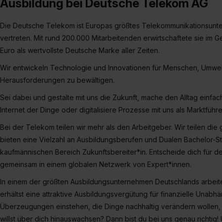
Ausbildung bei Deutsche Telekom AG
„Datenschutz-Einstellungen“ 
„Details zeigen“. Weitere In
Die Deutsche Telekom ist Europas größtes Telekommunikationsunte
vertreten. Mit rund 200.000 Mitarbeitenden erwirtschaftete sie im G
Euro als wertvollste Deutsche Marke aller Zeiten.
Wir entwickeln Technologie und Innovationen für Menschen, Umw
Herausforderungen zu bewältigen.
Sei dabei und gestalte mit uns die Zukunft, mache den Alltag einfac
Internet der Dinge oder digitalisiere Prozesse mit uns als Marktfüh
Bei der Telekom teilen wir mehr als den Arbeitgeber. Wir teilen die
bieten eine Vielzahl an Ausbildungsberufen und Dualen Bachelor-
kaufmännischen Bereich Zukunftsbereiter*in. Entscheide dich für den
gemeinsam in einem globalen Netzwerk von Expert*innen.
In einem der größten Ausbildungsunternehmen Deutschlands arbeit
erhältst eine attraktive Ausbildungsvergütung für finanzielle Unabhä
Überzeugungen einstehen, die Dinge nachhaltig verändern wollen
willst über dich hinauswachsen? Dann bist du bei uns genau richtig!