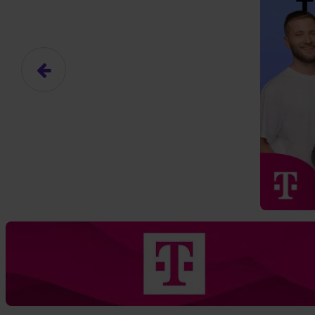
Das hier ist ein Platzhalter für
frei.
Ja, ich erlaube die ext
Ich bin damit einverstanden, dass
an Drittplattformen übermittelt werd