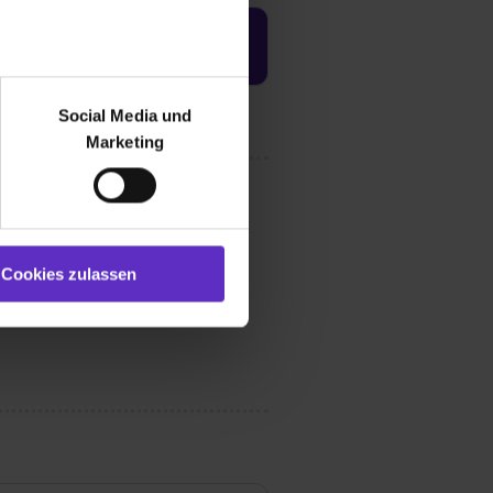
Jetzt aktivieren
r bei Benutzung der
bseite zu analysieren
Social Media und
ür soziale Medien, Werbung
Marketing
und Marketing“). Unsere
 bereitgestellt hast oder die
ookies zulassen“ stimmst du
e (ausgenommen „Notwendig“)
st du auch damit
Cookies zulassen
gezeigt und hierfür
ermittelt werden. Eine
Willst du nur bestimmte
hl erlauben“. Die
cial Media und Marketing“
1 lit. a) DS-GVO). Die USA
dir erteilte Einwilligung
unter dem Punkt