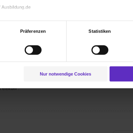
 Ausbildung.de
 bekommen?
echnischen Funktion unserer Webseite („Notwendig“), um von di
lungen zu speichern ( „Präferenzen“), die Zugriffe auf unsere We
Präferenzen
Statistiken
ionen zu deiner Verwendung unserer Website an unsere Partner f
und um Inhalte und Anzeigen zu personalisieren („Social Media 
tionen möglicherweise mit weiteren Daten zusammen, die du ihnen
g der Dienste gesammelt haben. Durch Klick auf den Button „C
 der Datenverarbeitung für alle genannten Verwendungszweck
Wusstest du schon, dass...
ei der separaten Aktivierung von „Social Media und Marketing“ bi
Nur notwendige Cookies
ichen? ... - wir unter "Telekom Group
 Setzen der Cookies externe Inhalte (z.B. Videos oder Posts) an
- und Jobangebote informieren? Bei Tik
ne Daten an Social Media Dienste, ggfs. mit Sitz in den USA, üb
 Telekom".
uch später noch im Einzelfall bei dem jeweiligen Inhalt erteilen. 
 triff deine Auswahl über die Checkboxen und klick auf „Auswa
 von Cookies der Kategorien „Präferenzen“, „Statistiken“ und „So
ung zur Übermittlung deiner Daten in die USA (Art. 49 Abs. 1 S. 
enes Datenschutzniveau (EuGH – Schrems II). Du kannst die von 
e Zukunft ganz oder teilweise über unsere Datenschutzerklärung 