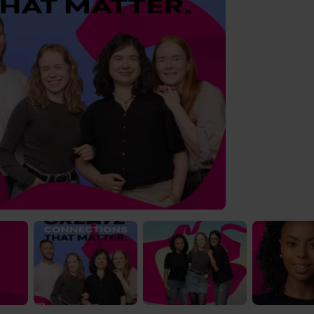
 Video-Content von YouTube. Neugierig? Dann schalte die Inhalte jetzt
ernen Inhalte von YouTube.
 mir die externen Inhalte angezeigt werden. Personenbezogene Daten könne
en. Mehr Infos gibt es in der
Datenschutzerklärung
.