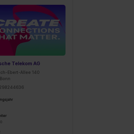
est du durch Klick auf
sche Telekom AG
ich-Ebert-Allee 140
 Bonn
 298244636
ngsjahr
iter
00
z