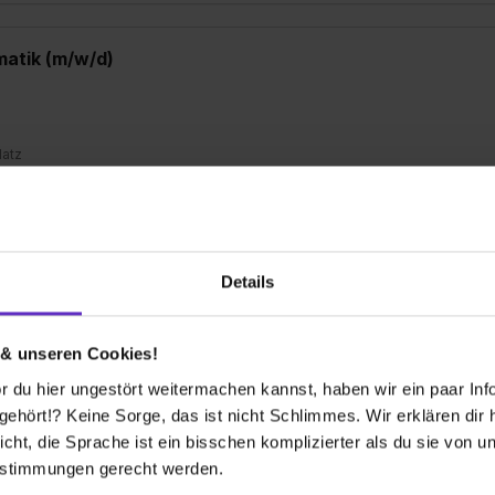
matik (m/w/d)
latz
matik (m/w/d)
Details
ier Platz
 & unseren Cookies!
 du hier ungestört weitermachen kannst, haben wir ein paar Infos
Weitere Ergebnisse laden
hört!? Keine Sorge, das ist nicht Schlimmes. Wir erklären dir hi
icht, die Sprache ist ein bisschen komplizierter als du sie von 
estimmungen gerecht werden.