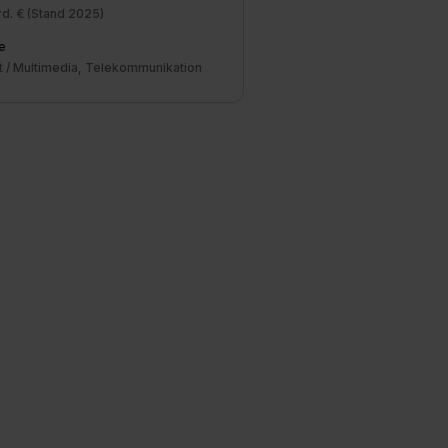
rd. € (Stand 2025)
e
t / Multimedia, Telekommunikation