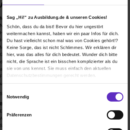
Ausbildung bei ADMEDES GmbH
Sag „Hi!“ zu Ausbildung.de & unseren Cookies!
Mit Herzblut dabei.
Nicht nur so ein Spruch, sondern Tatsache. Denn als
Schön, dass du da bist! Bevor du hier ungestört
Hersteller medizinischer Produkte, wie Stents und
weitermachen kannst, haben wir ein paar Infos für dich.
Herzklappenrahmen, geht es für uns immer um
Du hast vielleicht schon mal was von Cookies gehört!?
Menschenleben. Qualität und Sorgfalt ist daher oberstes
Keine Sorge, das ist nicht Schlimmes. Wir erklären dir
hier, was das alles für dich bedeutet. Wunder dich bitte
Gebot. Unser dynamischer Markt steckt voller Innovationen
nicht, die Sprache ist ein bisschen komplizierter als du
die es weiterzuentwickeln, zu erforschen und
sie von uns kennst. Sie muss einfach den aktuellen
auszuprobieren gilt. Auch hier sind wir mit Herzblut und
Datenschutzbestimmungen gerecht werden.
Freude dabei. Diese Begeisterung für unsere Arbeit und
unsere Produkte möchten wir gerne weitergeben.
Die Nutzung von Cookies auf Ausbildung.de
Einwilligungsauswahl
Starten Sie Ihre Karriere mit einer Ausbildung bei ADMEDES!
Notwendig
Wir verwenden Cookies zur technischen Funktion
Berufe mit Zukunft
unserer Webseite („Notwendig“), um von dir bei
Eine technische oder kaufmännische Ausbildung bei
Präferenzen
Benutzung der Webseite getroffenen Einstellungen zu
ADMEDES ist für wissensdurstige, motivierte
speichern ( „Präferenzen“), die Zugriffe auf unsere
Schulabsolventen die ideale Basis für exzellente