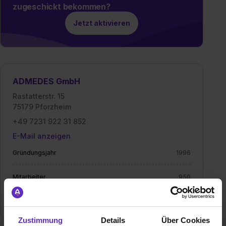
zugeschickt bekommen?
Jetzt aktivieren
ADMEDES GmbH
Rastatterstr. 15
75179 Pforzheim
+49 7231 922 31 852
E-Mail anzeigen
Gründungsjahr
1996
Mitarbeiter
950
Branche
Medizin
Zustimmung
Details
Über Cookies