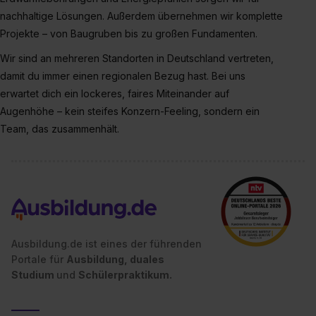
Einstellungen“ widerrufen. Weitere Informationen zu den
nachhaltige Lösungen. Außerdem übernehmen wir komplette
einzelnen Cookies findest du durch Klick auf „Details
Projekte – von Baugruben bis zu großen Fundamenten.
zeigen“. Weitere Informationen:
Datenschutzerklärung
,
Impressum
.
Wir sind an mehreren Standorten in Deutschland vertreten,
damit du immer einen regionalen Bezug hast. Bei uns
erwartet dich ein lockeres, faires Miteinander auf
Augenhöhe – kein steifes Konzern-Feeling, sondern ein
Team, das zusammenhält.
Ausbildung.de ist eines der führenden
Portale für
Ausbildung, duales
Studium
und
Schülerpraktikum.