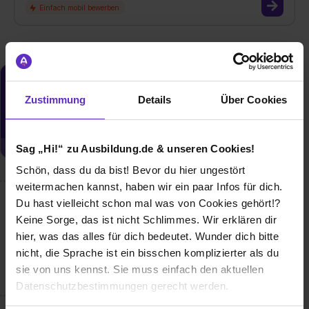
Du möchtest neue Stellen automatisch
Zustimmung
Details
Über Cookies
zugeschickt bekommen?
Jetzt aktivieren
Sag „Hi!“ zu Ausbildung.de & unseren Cookies!
Schön, dass du da bist! Bevor du hier ungestört
weitermachen kannst, haben wir ein paar Infos für dich.
Du hast vielleicht schon mal was von Cookies gehört!?
Wusstest du schon, dass...
Keine Sorge, das ist nicht Schlimmes. Wir erklären dir
wir dich nicht nur auf die Baustelle, sondern auch hinters
hier, was das alles für dich bedeutet. Wunder dich bitte
Steuer bringen? Denn bei uns gibt es für alle
nicht, die Sprache ist ein bisschen komplizierter als du
Auszubildenden einen Zuschuss zum Führerschein.
sie von uns kennst. Sie muss einfach den aktuellen
Datenschutzbestimmungen gerecht werden.