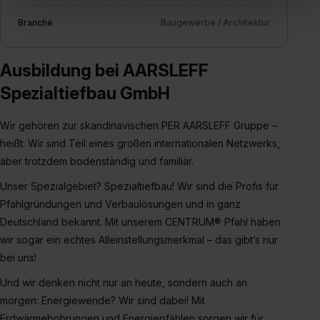
„Social Media und Marketing“ bist du auch damit
Branche
Baugewerbe / Architektur
einverstanden, dass dir nach Setzen der Cookies externe
Inhalte (z.B. Videos oder Posts) angezeigt und hierfür
Ausbildung bei AARSLEFF
erforderliche personenbezogene Daten an Social Media
Dienste, ggfs. mit Sitz in den USA, übermittelt werden.
Spezialtiefbau GmbH
Eine Erlaubnis hierfür kannst du auch später noch im
Einzelfall bei dem jeweiligen Inhalt erteilen. Willst du nur
Wir gehören zur skandinavischen PER AARSLEFF Gruppe –
bestimmte Verwendungszwecke zulassen, triff deine
heißt: Wir sind Teil eines großen internationalen Netzwerks,
Auswahl über die Checkboxen und klick auf „Auswahl
aber trotzdem bodenständig und familiär.
erlauben“. Die Einwilligung zur Platzierung von Cookies
Unser Spezialgebiet? Spezialtiefbau! Wir sind die Profis für
der Kategorien „Präferenzen“, „Statistiken“ und „Social
Pfahlgründungen und Verbaulösungen und in ganz
Media und Marketing“ umfasst hierbei die Einwilligung
zur Übermittlung deiner Daten in die USA (Art. 49 Abs. 1
Deutschland bekannt. Mit unserem CENTRUM® Pfahl haben
S. 1 lit. a) DS-GVO). Die USA verfügen über kein
wir sogar ein echtes Alleinstellungsmerkmal – das gibt’s nur
angemessenes Datenschutzniveau (EuGH – Schrems
bei uns!
II). Du kannst die von dir erteilte Einwilligung jederzeit mit
Und wir denken nicht nur an heute, sondern auch an
Wirkung für die Zukunft ganz oder teilweise über unsere
morgen: Energiewende? Wir sind dabei! Mit
Datenschutzerklärung unter dem Punkt „Datenschutz-
Erdwärmebohrungen und Energiepfählen sorgen wir für