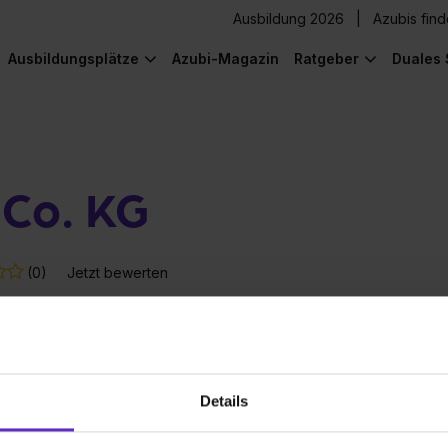
Ausbildung 2026
Azubis fin
Ausbildungsplätze
Azubi-Magazin
Ratgeber
Duales 
 Co. KG
(0)
Jetzt bewerten
en-Lebenslauf
Details