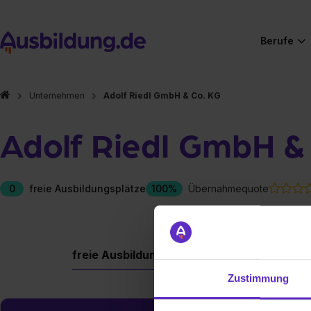
Berufe
Unternehmen
Adolf Riedl GmbH & Co. KG
Adolf Riedl GmbH &
0
freie Ausbildungsplätze
100%
Übernahmequote
freie Ausbildungsplätze
Berufe
Firm
Zustimmung