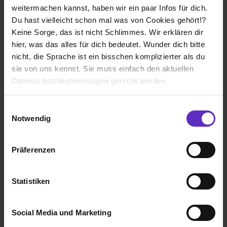
bei
Action Deutschland GmbH
weitermachen kannst, haben wir ein paar Infos für dich.
Du hast vielleicht schon mal was von Cookies gehört!?
22143 Hamburg
Keine Sorge, das ist nicht Schlimmes. Wir erklären dir
01.09.2026
hier, was das alles für dich bedeutet. Wunder dich bitte
nicht, die Sprache ist ein bisschen komplizierter als du
1 freier Platz
sie von uns kennst. Sie muss einfach den aktuellen
Datenschutzbestimmungen gerecht werden.
Die Nutzung von Cookies auf Ausbildung.de
Einwilligungsauswahl
Notwendig
Ausbildung Handelsfachwirt/in (m/w/d)
Wir verwenden Cookies zur technischen Funktion
bei
Action Deutschland GmbH
unserer Webseite („Notwendig“), um von dir bei
Präferenzen
Benutzung der Webseite getroffenen Einstellungen zu
26388 Wilhelmshaven
speichern ( „Präferenzen“), die Zugriffe auf unsere
01.09.2026
Webseite zu analysieren („Statistiken“), um
Statistiken
Informationen zu deiner Verwendung unserer Website an
1 freier Platz
unsere Partner für soziale Medien, Werbung und
Social Media und Marketing
Analysen weiterzugeben und um Inhalte und Anzeigen zu
Weitere Ergebnisse laden
personalisieren („Social Media und Marketing“). Unsere