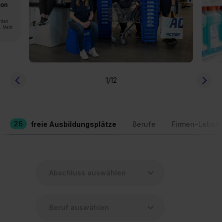
von
rden.
n. Mehr
1
/12
26
freie Ausbildungsplätze
Berufe
Firmen-Leben