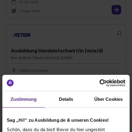
01.09.2026
1 freier Platz
Ausbildung Handelsfachwirt/in (m/w/d)
bei
Action Deutschland GmbH
49584 Fürstenau
01.09.2026
1 freier Platz
Zustimmung
Details
Über Cookies
Sag „Hi!“ zu Ausbildung.de & unseren Cookies!
Ausbildung Handelsfachwirt/in (m/w/d)
Schön, dass du da bist! Bevor du hier ungestört