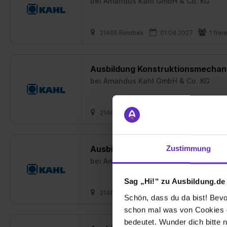
bei
Amandus Kahl GmbH & Co. KG
21465 Reinbek
01.08.2027
1 frei
Ausbildung Konstruktionsmechani
bei
Amandus Kahl GmbH & Co. KG
21465 Reinbek
01.08.2027
1 frei
Ausbildung Technische/r Produkt
Zustimmung
bei
Amandus Kahl GmbH & Co. KG
Sag „Hi!“ zu Ausbildung.de
21465 Reinbek
01.08.2027
1 frei
Schön, dass du da bist! Bevor
schon mal was von Cookies ge
bedeutet. Wunder dich bitte n