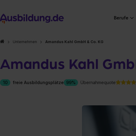
Berufe
Unternehmen
Amandus Kahl GmbH & Co. KG
Amandus Kahl GmbH
10
freie Ausbildungsplätze
99%
Übernahmequote
Hier gibt es (eigentlich
Hier gibt es (eigentlich