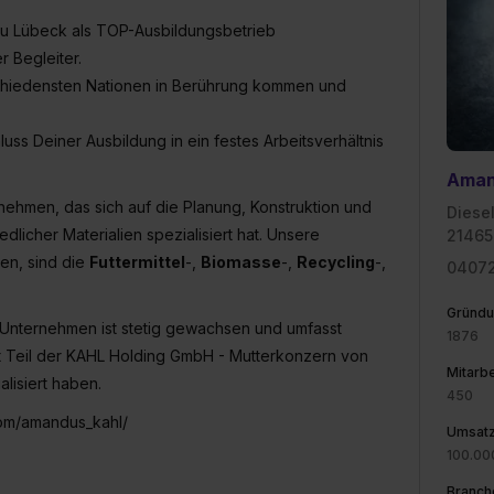
 zu Lübeck als TOP-Ausbildungsbetrieb
r Begleiter.
schiedensten Nationen in Berührung kommen und
hluss Deiner Ausbildung in ein festes Arbeitsverhältnis
Aman
nehmen, das sich auf die Planung, Konstruktion und
Diesel
dlicher Materialien spezialisiert hat. Unsere
21465
en, sind die
Futtermittel
-,
Biomasse
-,
Recycling
-,
0407
Gründu
r Unternehmen ist stetig gewachsen und umfasst
1876
t Teil der KAHL Holding GmbH - Mutterkonzern von
Mitarbe
lisiert haben.
450
com/amandus_kahl/
Umsat
100.00
Branch