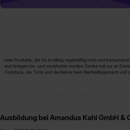
jederzeit mit Wirkung für di
„Datenschutz-Einstellungen“ 
„Details zeigen“. Weitere In
viele Produkte, die Du im Alltag regelmäßig nutzt und konsumiers
und Anlagen be- und verarbeitet wurden. Denke mal nur an Dein
Frühstück, die Torte und die Kekse beim Nachmittagssnack und
Ausbildung bei Amandus Kahl GmbH & 