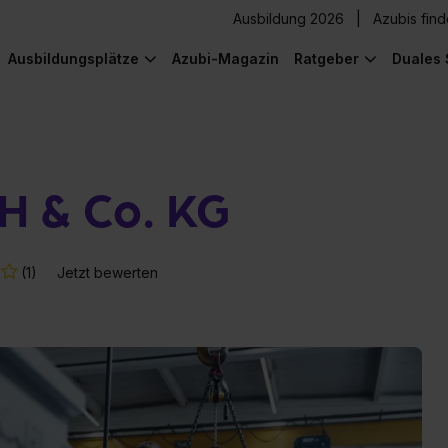
Ausbildung 2026
Azubis fin
Ausbildungsplätze
Azubi-Magazin
Ratgeber
Duales 
 & Co. KG
(1)
Jetzt bewerten
) was Cooles zu sehen!
) was Cooles zu sehen!