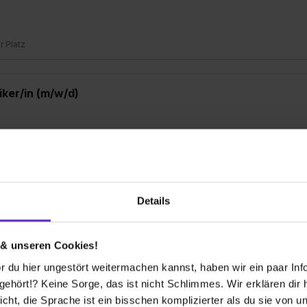
er Platz
ker/in (m/w/d)
er Platz
designer/in (m/w/d)
Details
 & unseren Cookies!
er Platz
 du hier ungestört weitermachen kannst, haben wir ein paar Infos
hört!? Keine Sorge, das ist nicht Schlimmes. Wir erklären dir hi
icht, die Sprache ist ein bisschen komplizierter als du sie von 