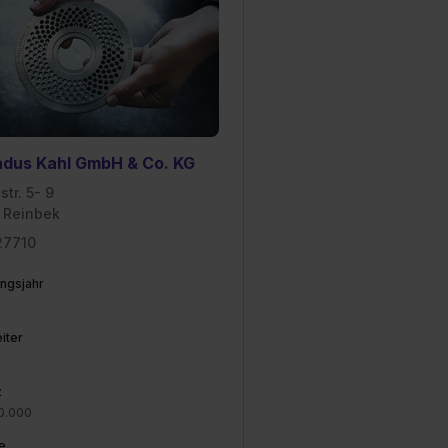
dus Kahl GmbH & Co. KG
str. 5- 9
 Reinbek
27710
ngsjahr
iter
z
0.000
e