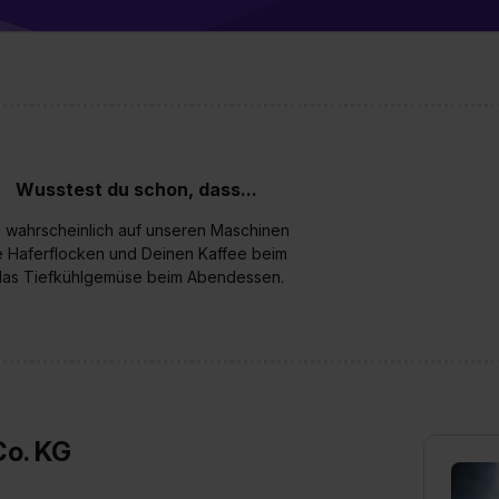
e Zukunft ganz oder teilweise über unsere Datenschutzerklärung 
widerrufen. Weitere Informationen zu den einzelnen Cookies find
formationen:
Datenschutzerklärung
,
Impressum
.
Wusstest du schon, dass...
t, wahrscheinlich auf unseren Maschinen
e Haferflocken und Deinen Kaffee beim
 das Tiefkühlgemüse beim Abendessen.
Co. KG