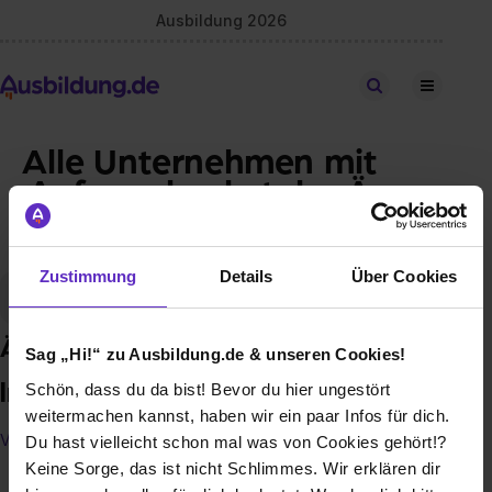
Ausbildung 2026
Stellen finden
Alle Unternehmen mit
Anfangsbuchstabe Ä
Wähle einen Buchstaben aus
Zustimmung
Details
Über Cookies
A
B
C
D
E
F
G
H
I
J
K
L
M
N
Ä
Sag „Hi!“ zu Ausbildung.de & unseren Cookies!
Insgesamt
1
Unternehmen
Schön, dass du da bist! Bevor du hier ungestört
weitermachen kannst, haben wir ein paar Infos für dich.
Vollständige Liste anzeigen
Du hast vielleicht schon mal was von Cookies gehört!?
Keine Sorge, das ist nicht Schlimmes. Wir erklären dir