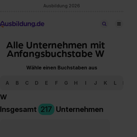
Ausbildung 2026
Stellen finden
Alle Unternehmen mit
Anfangsbuchstabe W
Wähle einen Buchstaben aus
A
B
C
D
E
F
G
H
I
J
K
L
M
N
W
Insgesamt
217
Unternehmen