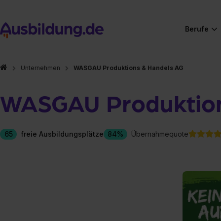
Berufe
Unternehmen
WASGAU Produktions & Handels AG
WASGAU Produktion
65
freie Ausbildungsplätze
84%
Übernahmequote
Hier gibt es (eigentlich
Hier gibt es (eigentlich
Hier gibt es (eigentlich
Hier gibt es (eigentlich