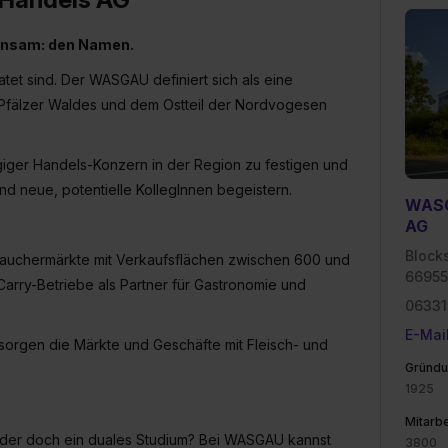
insam: den Namen.
et sind. Der WASGAU definiert sich als eine
s Pfälzer Waldes und dem Ostteil der Nordvogesen
ngiger Handels-Konzern in der Region zu festigen und
und neue, potentielle KollegInnen begeistern.
WASG
AG
Block
rauchermärkte mit Verkaufsflächen zwischen 600 und
66955
rry-Betriebe als Partner für Gastronomie und
06331
E-Mai
gen die Märkte und Geschäfte mit Fleisch- und
Gründu
1925
Mitarbe
 oder doch ein duales Studium? Bei WASGAU kannst
3800