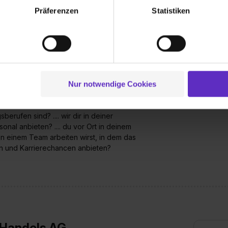
lungen zu speichern ( „Präferenzen“), die Zugriffe auf unsere We
Präferenzen
Statistiken
ionen zu deiner Verwendung unserer Website an unsere Partner f
und um Inhalte und Anzeigen zu personalisieren („Social Media 
tionen möglicherweise mit weiteren Daten zusammen, die du ihnen
g der Dienste gesammelt haben. Durch Klick auf den Button „C
 der Datenverarbeitung für alle genannten Verwendungszweck
ei der separaten Aktivierung von „Social Media und Marketing“ bi
Nur notwendige Cookies
Wusstest du schon, dass...
 Setzen der Cookies externe Inhalte (z.B. Videos oder Posts) an
ne Daten an Social Media Dienste, ggfs. mit Sitz in den USA, üb
 eine zukunftssichere Branche ist? ....wir
berufen sind? .... wir dir in deiner
uch später noch im Einzelfall bei dem jeweiligen Inhalt erteilen. 
nal anbieten? .... du vor Ort in deinem
 triff deine Auswahl über die Checkboxen und klick auf „Auswa
in einem Team arbeiten wirst, in dem das
 von Cookies der Kategorien „Präferenzen“, „Statistiken“ und „So
iten und Karrierechancen anbieten?
ung zur Übermittlung deiner Daten in die USA (Art. 49 Abs. 1 S. 
enes Datenschutzniveau (EuGH – Schrems II). Du kannst die von 
e Zukunft ganz oder teilweise über unsere Datenschutzerklärung 
widerrufen. Weitere Informationen zu den einzelnen Cookies find
formationen:
Datenschutzerklärung
,
Impressum
.
 Handels AG