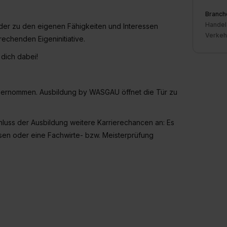
Branch
Handel
 der zu den eigenen Fähigkeiten und Interessen
Verkehr
rechenden Eigeninitiative.
 dich dabei!
 übernommen. Ausbildung
by
WASGAU öffnet die Tür zu
luss der Ausbildung weitere Karrierechancen an: Es
sen oder eine Fachwirte- bzw. Meisterprüfung