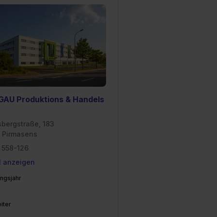
AU Produktions & Handels
sbergstraße, 183
 Pirmasens
 558-126
l anzeigen
ngsjahr
iter