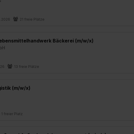
G
8.2026
21 freie Plätze
Lebensmittelhandwerk Bäckerei (m/w/x)
mbH
026
13 freie Plätze
istik (m/w/x)
1 freier Platz