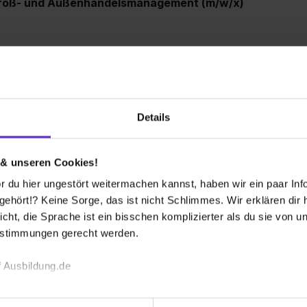
Groß- und Außenhandelsmanagement (m/w/x)
1 freier Platz
il Management (m/w/x)
Details
G
 & unseren Cookies!
eier Platz
 du hier ungestört weitermachen kannst, haben wir ein paar Infos
hört!? Keine Sorge, das ist nicht Schlimmes. Wir erklären dir hi
icht, die Sprache ist ein bisschen komplizierter als du sie von 
Weitere Ergebnisse laden
estimmungen gerecht werden.
 Ausbildung.de
echnischen Funktion unserer Webseite („Notwendig“), um von di
 bekommen?