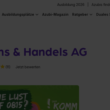
Ausbildung 2026
Azubis fin
Ausbildungsplätze
Azubi-Magazin
Ratgeber
Duales 
s & Handels AG
(11)
Jetzt bewerten
) was Cooles zu sehen!
) was Cooles zu sehen!
) was Cooles zu sehen!
) was Cooles zu sehen!