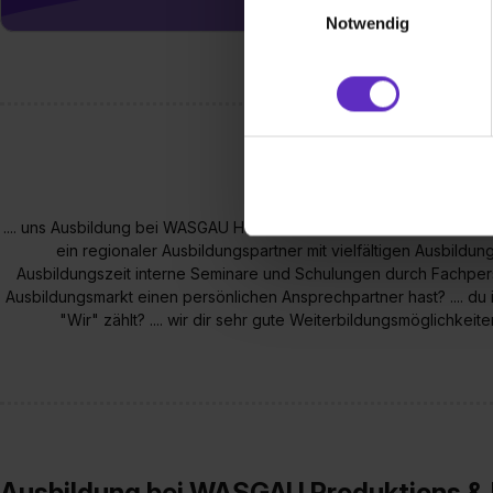
Webseite getroffenen Einstel
Notwendig
(„Statistiken“), um Informat
und Analysen weiterzugeben 
Partner führen diese Informa
sie im Rahmen deiner Nutzun
dem Setzen der Cookies und
zu. . In diesem Fall sowie b
einverstanden, dass dir nach
erforderliche personenbezoge
.... uns Ausbildung bei WASGAU Herzenssache ist! ... der Einzelhandel
ein regionaler Ausbildungspartner mit vielfältigen Ausbildungs
Erlaubnis hierfür kannst du a
Ausbildungszeit interne Seminare und Schulungen durch Fachperso
Verwendungszwecke zulassen,
Ausbildungsmarkt einen persönlichen Ansprechpartner hast? .... du 
Einwilligung zur Platzierung
"Wir" zählt? .... wir dir sehr gute Weiterbildungsmöglichke
umfasst hierbei die Einwillig
verfügen über kein angemess
jederzeit mit Wirkung für di
„Datenschutz-Einstellungen“ 
„Details zeigen“. Weitere In
Ausbildung bei WASGAU Produktions &