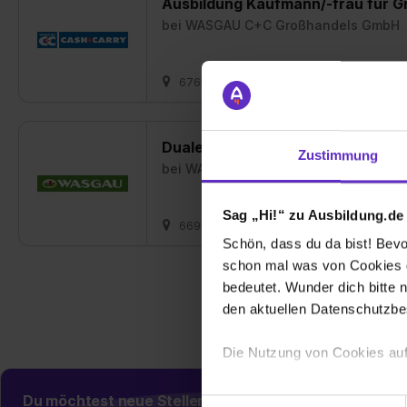
Ausbildung Kaufmann/-frau für 
bei
WASGAU C+C Großhandels GmbH
67657 Kaiserslautern
01.08.2026
Duales Studium BWL Handel Reta
Zustimmung
bei
WASGAU Produktions & Handels A
Sag „Hi!“ zu Ausbildung.de
66955 Pirmasens
01.10.2026
1 fr
Schön, dass du da bist! Bevor
schon mal was von Cookies ge
bedeutet. Wunder dich bitte n
den aktuellen Datenschutzb
Die Nutzung von Cookies auf
Wir verwenden Cookies zur t
Du möchtest neue Stellen automatisch zugeschickt
Einwilligungsauswahl