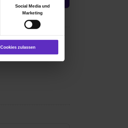
bseite zu analysieren
Social Media und
ür soziale Medien, Werbung
Marketing
und Marketing“). Unsere
 bereitgestellt hast oder die
ookies zulassen“ stimmst du
e (ausgenommen „Notwendig“)
st du auch damit
Cookies zulassen
gezeigt und hierfür
ermittelt werden. Eine
Willst du nur bestimmte
hl erlauben“. Die
cial Media und Marketing“
1 lit. a) DS-GVO). Die USA
dir erteilte Einwilligung
unter dem Punkt
est du durch Klick auf