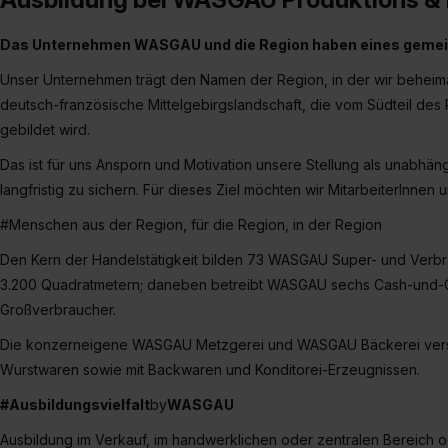
Das Unternehmen WASGAU und die Region haben eines geme
Unser Unternehmen trägt den Namen der Region, in der wir beheimat
deutsch-französische Mittelgebirgslandschaft, die vom Südteil de
gebildet wird.
Das ist für uns Ansporn und Motivation unsere Stellung als unabhä
langfristig zu sichern. Für dieses Ziel möchten wir MitarbeiterInnen 
#Menschen aus der Region, für die Region, in der Region
Den Kern der Handelstätigkeit bilden 73 WASGAU Super- und Verb
3.200 Quadratmetern; daneben betreibt WASGAU sechs Cash-und-Ca
Großverbraucher.
Die konzerneigene WASGAU Metzgerei und WASGAU Bäckerei versor
Wurstwaren sowie mit Backwaren und Konditorei-Erzeugnissen.
#Ausbildungsvielfalt
by
WASGAU
Ausbildung im Verkauf, im handwerklichen oder zentralen Bereich