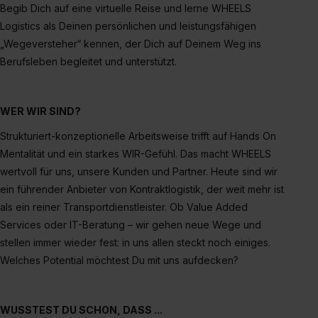
erlauben“. Die Einwilligung zur Platzierung von Cookies
Begib Dich auf eine virtuelle Reise und lerne WHEELS
der Kategorien „Präferenzen“, „Statistiken“ und „Social
Logistics als Deinen persönlichen und leistungsfähigen
Media und Marketing“ umfasst hierbei die Einwilligung
„Wegeversteher“ kennen, der Dich auf Deinem Weg ins
zur Übermittlung deiner Daten in die USA (Art. 49 Abs. 1
Berufsleben begleitet und unterstützt.
S. 1 lit. a) DS-GVO). Die USA verfügen über kein
angemessenes Datenschutzniveau (EuGH – Schrems
II). Du kannst die von dir erteilte Einwilligung jederzeit mit
WER WIR SIND?
Wirkung für die Zukunft ganz oder teilweise über unsere
Strukturiert-konzeptionelle Arbeitsweise trifft auf Hands On
Datenschutzerklärung unter dem Punkt „Datenschutz-
Mentalität und ein starkes WIR-Gefühl. Das macht WHEELS
Einstellungen“ widerrufen. Weitere Informationen zu den
wertvoll für uns, unsere Kunden und Partner. Heute sind wir
einzelnen Cookies findest du durch Klick auf „Details
ein führender Anbieter von Kontraktlogistik, der weit mehr ist
zeigen“. Weitere Informationen:
Datenschutzerklärung
,
als ein reiner Transportdienstleister. Ob Value Added
Impressum
.
Services oder IT-Beratung – wir gehen neue Wege und
stellen immer wieder fest: in uns allen steckt noch einiges.
Welches Potential möchtest Du mit uns aufdecken?
WUSSTEST DU SCHON, DASS ...