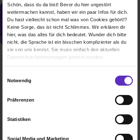
Schön, dass du da bist! Bevor du hier ungestört
weitermachen kannst, haben wir ein paar Infos für dich.
Du möchtest neue Stellen automatisch
zugeschickt bekommen?
Du hast vielleicht schon mal was von Cookies gehört!?
Keine Sorge, das ist nicht Schlimmes. Wir erklären dir
Jetzt aktivieren
hier, was das alles für dich bedeutet. Wunder dich bitte
nicht, die Sprache ist ein bisschen komplizierter als du
sie von uns kennst. Sie muss einfach den aktuellen
Datenschutzbestimmungen gerecht werden.
Die Nutzung von Cookies auf Ausbildung.de
Einwilligungsauswahl
Notwendig
Wir verwenden Cookies zur technischen Funktion
unserer Webseite („Notwendig“), um von dir bei
Präferenzen
Benutzung der Webseite getroffenen Einstellungen zu
speichern ( „Präferenzen“), die Zugriffe auf unsere
WHEELS Logistics GmbH & Co. KG
Webseite zu analysieren („Statistiken“), um
Statistiken
Hansestraße 6
Informationen zu deiner Verwendung unserer Website an
48165 Münster
unsere Partner für soziale Medien, Werbung und
+49 (0) 2501 803-0
Social Media und Marketing
Analysen weiterzugeben und um Inhalte und Anzeigen zu