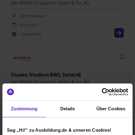
bei
WHEELS Logistics GmbH & Co. KG
48165 Münster
01.08.2027
1 freier Platz
Duales Studium BWL (m/w/d)
bei
WHEELS Logistics GmbH & Co. KG
48165 Münster
01.08.2027
Zustimmung
Details
Über Cookies
1 freier Platz
Sag „Hi!“ zu Ausbildung.de & unseren Cookies!