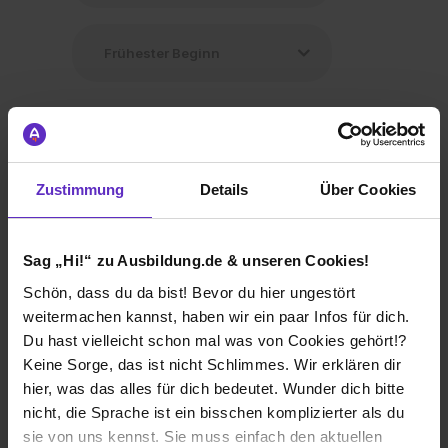
Zustimmung
Details
Über Cookies
Ausbildung Industriekaufmann /
Industriekauffrau (m/w/d)
Sag „Hi!“ zu Ausbildung.de & unseren Cookies!
bei
WIRUS Fenster GmbH & Co. KG
Schön, dass du da bist! Bevor du hier ungestört
33397 Rietberg
weitermachen kannst, haben wir ein paar Infos für dich.
Du hast vielleicht schon mal was von Cookies gehört!?
01.08.2026
Keine Sorge, das ist nicht Schlimmes. Wir erklären dir
3 freie Plätze
hier, was das alles für dich bedeutet. Wunder dich bitte
nicht, die Sprache ist ein bisschen komplizierter als du
sie von uns kennst. Sie muss einfach den aktuellen