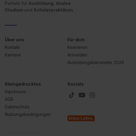
Wirkung für die Zukunft ganz oder teilweise über unsere
Portale für
Ausbildung, duales
Datenschutzerklärung unter dem Punkt „Datenschutz-
Studium
und
Schülerpraktikum.
Einstellungen“ widerrufen. Weitere Informationen zu den
einzelnen Cookies findest du durch Klick auf „Details
zeigen“. Weitere Informationen:
Datenschutzerklärung
,
Impressum
.
Über uns
Für dich
Kontakt
Inserieren
Karriere
Anmelden
Ausbildungsbarometer 2026
Kleingedrucktes
Socials
Impressum
AGB
Datenschutz
Nutzungsbedingungen