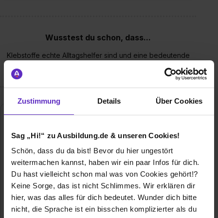
Wusstest du schon, dass...
Klebstoffe echte Alltagshelfer sind und eine bedeutende
Rolle in Wirtschaft und Gesellschaft spielen?
Zustimmung
Details
Über Cookies
Sag „Hi!“ zu Ausbildung.de & unseren Cookies!
Schön, dass du da bist! Bevor du hier ungestört
weitermachen kannst, haben wir ein paar Infos für dich.
Du hast vielleicht schon mal was von Cookies gehört!?
Keine Sorge, das ist nicht Schlimmes. Wir erklären dir
WEICON GmbH & Co KG
hier, was das alles für dich bedeutet. Wunder dich bitte
Königsberger Str. 255
nicht, die Sprache ist ein bisschen komplizierter als du
48157 Münster