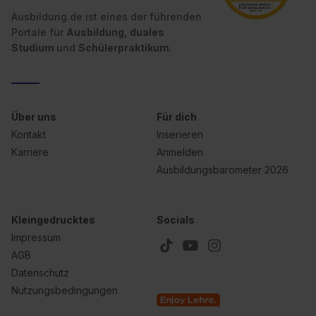
Wirkung für die Zukunft ganz oder teilweise über unsere
Ausbildung.de ist eines der führenden
Datenschutzerklärung unter dem Punkt „Datenschutz-
Portale für
Ausbildung, duales
Studium
und
Schülerpraktikum.
Einstellungen“ widerrufen. Weitere Informationen zu den
einzelnen Cookies findest du durch Klick auf „Details
zeigen“. Weitere Informationen:
Datenschutzerklärung
,
Impressum
.
Über uns
Für dich
Kontakt
Inserieren
Karriere
Anmelden
Ausbildungsbarometer 2026
Kleingedrucktes
Socials
Impressum
AGB
Datenschutz
Nutzungsbedingungen