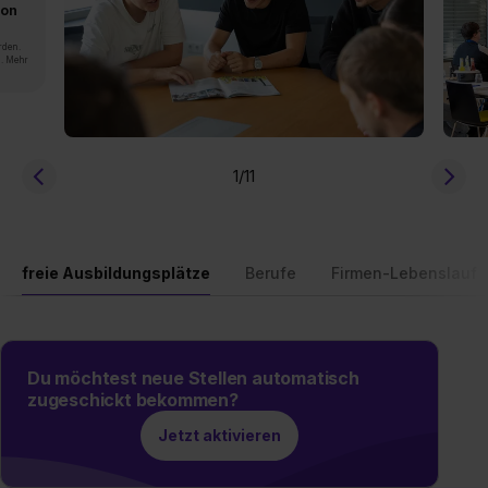
von
rden.
n. Mehr
1
/11
freie Ausbildungsplätze
Berufe
Firmen-Lebenslauf
Du möchtest neue Stellen automatisch
zugeschickt bekommen?
Jetzt aktivieren