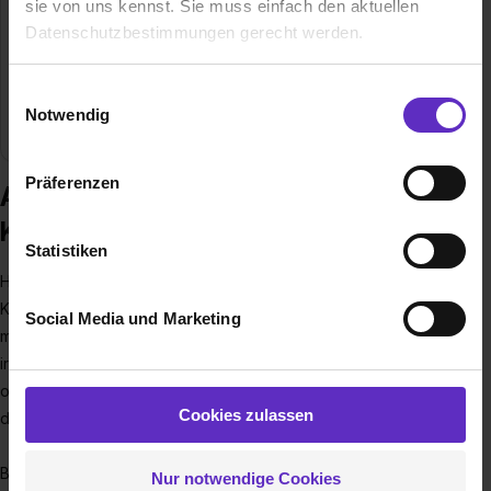
sie von uns kennst. Sie muss einfach den aktuellen
02519322484
Datenschutzbestimmungen gerecht werden.
Mitarbeiter
400
Die Nutzung von Cookies auf Ausbildung.de
Einwilligungsauswahl
Notwendig
Branche
Handel / Gewerbe, Pharma / Chemie
Wir verwenden Cookies zur technischen Funktion
unserer Webseite („Notwendig“), um von dir bei
Präferenzen
Benutzung der Webseite getroffenen Einstellungen zu
Ausbildung bei WEICON GmbH & Co
speichern ( „Präferenzen“), die Zugriffe auf unsere
KG
Webseite zu analysieren („Statistiken“), um
Statistiken
Informationen zu deiner Verwendung unserer Website an
Hast du dir schon mal vorgestellt, wie ein Leben ohne
unsere Partner für soziale Medien, Werbung und
Kleben aussehen würde? Ganz genau - das ist gar nicht
Social Media und Marketing
Analysen weiterzugeben und um Inhalte und Anzeigen zu
möglich! Denn zahlreiche Dinge aus unserem Alltag sind
personalisieren („Social Media und Marketing“). Unsere
irgendwo miteinander verklebt. Egal ob Schuhe, der Fußball
Partner führen diese Informationen möglicherweise mit
oder die Müsliverpackung. Mit anderen Worten: Klebstoff ist
weiteren Daten zusammen, die du ihnen bereitgestellt
Cookies zulassen
der unsichtbare Helfer, der unsere Welt zusammenhält.
hast oder die sie im Rahmen deiner Nutzung der Dienste
gesammelt haben. Durch Klick auf den Button „Cookies
Bei WEICON dreht sich alles um diesen unsichtbaren Helfer
Nur notwendige Cookies
zulassen“ stimmst du dem Setzen der Cookies und der