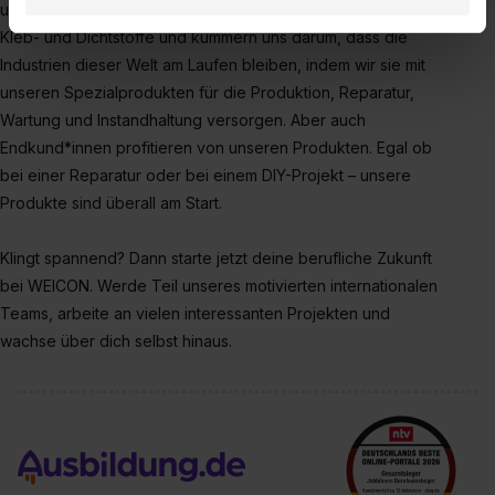
und noch vieles mehr. Wir sind Profi auf dem Gebiet der
Datenverarbeitung für alle genannten
Kleb- und Dichtstoffe und kümmern uns darum, dass die
Verwendungszwecke (ausgenommen „Notwendig“) zu. .
Industrien dieser Welt am Laufen bleiben, indem wir sie mit
In diesem Fall sowie bei der separaten Aktivierung von
unseren Spezialprodukten für die Produktion, Reparatur,
„Social Media und Marketing“ bist du auch damit
Wartung und Instandhaltung versorgen. Aber auch
einverstanden, dass dir nach Setzen der Cookies externe
Inhalte (z.B. Videos oder Posts) angezeigt und hierfür
Endkund*innen profitieren von unseren Produkten. Egal ob
erforderliche personenbezogene Daten an Social Media
bei einer Reparatur oder bei einem DIY-Projekt – unsere
Dienste, ggfs. mit Sitz in den USA, übermittelt werden.
Produkte sind überall am Start.
Eine Erlaubnis hierfür kannst du auch später noch im
Einzelfall bei dem jeweiligen Inhalt erteilen. Willst du nur
Klingt spannend? Dann starte jetzt deine berufliche Zukunft
bestimmte Verwendungszwecke zulassen, triff deine
bei WEICON. Werde Teil unseres motivierten internationalen
Auswahl über die Checkboxen und klick auf „Auswahl
Teams, arbeite an vielen interessanten Projekten und
erlauben“. Die Einwilligung zur Platzierung von Cookies
wachse über dich selbst hinaus.
der Kategorien „Präferenzen“, „Statistiken“ und „Social
Media und Marketing“ umfasst hierbei die Einwilligung
zur Übermittlung deiner Daten in die USA (Art. 49 Abs. 1
S. 1 lit. a) DS-GVO). Die USA verfügen über kein
angemessenes Datenschutzniveau (EuGH – Schrems
II). Du kannst die von dir erteilte Einwilligung jederzeit mit