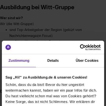
Ausbildung bei Witt-Gruppe
Wer sind wir?
Wir (die Witt-Gruppe)
sind Top-Arbeitgeber der Region (gekürt vom
Nachrichtenmagazin Focus)
verfügen über sehr gute Bewertungen von
momentanen und zukünftigen Auszubildenden
(https://www.kununu.com/de/witt-gruppe).
sind 3.700 Mitarbeiter*innen
Zustimmung
Details
Über Cookies
verschicken bis zu 120.000 Sendungen pro Tag
haben weltweit 15,3 Millionen Kund*innen
sind für unsere Zielgruppe eines der führenden
Sag „Hi!“ zu Ausbildung.de & unseren Cookies!
textilen Omnichannel-Unternehmen
Schön, dass du da bist! Bevor du hier ungestört
weitermachen kannst, haben wir ein paar Infos für dich.
Die Vorteile einer Ausbildung bei der Witt-Gruppe
Du hast vielleicht schon mal was von Cookies gehört!?
Persönlicher Buddy während der gesamten
Keine Sorge, das ist nicht Schlimmes. Wir erklären dir
Ausbildung