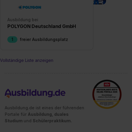
Einstellungen“ widerrufen. Weitere Informationen zu den
einzelnen Cookies findest du durch Klick auf „Details
zeigen“. Weitere Informationen:
Datenschutzerklärung
,
Ausbildung bei
POLYGON Deutschland GmbH
Impressum
.
1
freier Ausbildungsplatz
Vollständige Liste anzeigen
Ausbildung.de ist eines der führenden
Portale für
Ausbildung, duales
Studium
und
Schülerpraktikum.