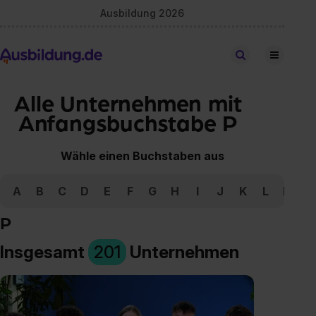
Ausbildung 2026
Stellen finden
Alle Unternehmen mit
Anfangsbuchstabe P
Wähle einen Buchstaben aus
A
B
C
D
E
F
G
H
I
J
K
L
M
N
P
Insgesamt
201
Unternehmen