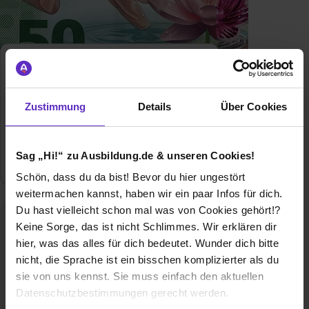
Zustimmung
Details
Über Cookies
Ausbildung bei
Papierfabrik Louisenthal GmbH
Sag „Hi!“ zu Ausbildung.de & unseren Cookies!
5
freie Ausbildungsplätze
Schön, dass du da bist! Bevor du hier ungestört
weitermachen kannst, haben wir ein paar Infos für dich.
Du hast vielleicht schon mal was von Cookies gehört!?
Keine Sorge, das ist nicht Schlimmes. Wir erklären dir
hier, was das alles für dich bedeutet. Wunder dich bitte
nicht, die Sprache ist ein bisschen komplizierter als du
sie von uns kennst. Sie muss einfach den aktuellen
Datenschutzbestimmungen gerecht werden.