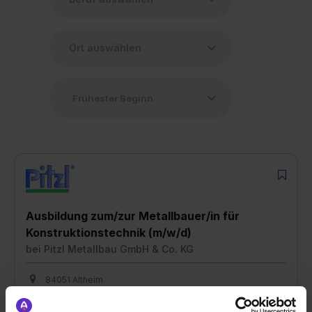
Ausbildung zum/zur Metallbauer/in für
Konstruktionstechnik (m/w/d)
bei
Pitzl Metallbau GmbH & Co. KG
84051 Altheim
01.09.2026