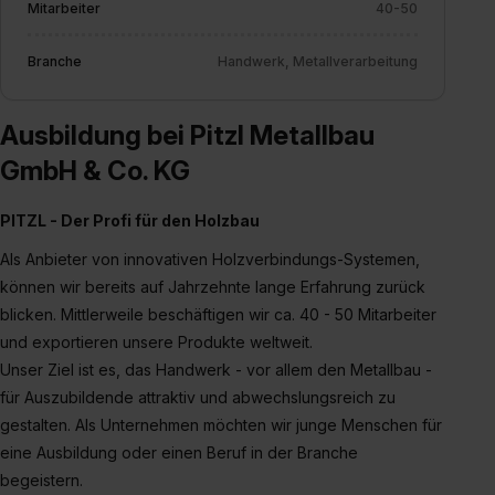
Mitarbeiter
40-50
Dienste, ggfs. mit Sitz in den USA, übermittelt werden.
Eine Erlaubnis hierfür kannst du auch später noch im
Branche
Handwerk, Metallverarbeitung
Einzelfall bei dem jeweiligen Inhalt erteilen. Willst du nur
bestimmte Verwendungszwecke zulassen, triff deine
Auswahl über die Checkboxen und klick auf „Auswahl
Ausbildung bei Pitzl Metallbau
erlauben“. Die Einwilligung zur Platzierung von Cookies
GmbH & Co. KG
der Kategorien „Präferenzen“, „Statistiken“ und „Social
Media und Marketing“ umfasst hierbei die Einwilligung
PITZL - Der Profi für den Holzbau
zur Übermittlung deiner Daten in die USA (Art. 49 Abs. 1
Als Anbieter von innovativen Holzverbindungs-Systemen,
S. 1 lit. a) DS-GVO). Die USA verfügen über kein
können wir bereits auf Jahrzehnte lange Erfahrung zurück
angemessenes Datenschutzniveau (EuGH – Schrems
II). Du kannst die von dir erteilte Einwilligung jederzeit mit
blicken. Mittlerweile beschäftigen wir ca. 40 - 50 Mitarbeiter
Wirkung für die Zukunft ganz oder teilweise über unsere
und exportieren unsere Produkte weltweit.
Datenschutzerklärung unter dem Punkt „Datenschutz-
Unser Ziel ist es, das Handwerk - vor allem den Metallbau -
Einstellungen“ widerrufen. Weitere Informationen zu den
für Auszubildende attraktiv und abwechslungsreich zu
einzelnen Cookies findest du durch Klick auf „Details
gestalten. Als Unternehmen möchten wir junge Menschen für
zeigen“. Weitere Informationen:
Datenschutzerklärung
,
eine Ausbildung oder einen Beruf in der Branche
Impressum
.
begeistern.