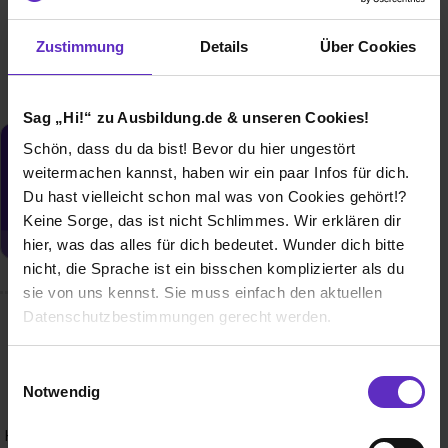
1 freier Platz
Zustimmung
Details
Über Cookies
Sag „Hi!“ zu Ausbildung.de & unseren Cookies!
Schön, dass du da bist! Bevor du hier ungestört
Du möchtest neue Stellen automatisch
weitermachen kannst, haben wir ein paar Infos für dich.
zugeschickt bekommen?
Du hast vielleicht schon mal was von Cookies gehört!?
Jetzt aktivieren
Keine Sorge, das ist nicht Schlimmes. Wir erklären dir
hier, was das alles für dich bedeutet. Wunder dich bitte
nicht, die Sprache ist ein bisschen komplizierter als du
sie von uns kennst. Sie muss einfach den aktuellen
Datenschutzbestimmungen gerecht werden.
Wusstest du schon, dass...
Die Nutzung von Cookies auf Ausbildung.de
Einwilligungsauswahl
...Pitzl ursprünglich Anbieter von Autoanhängern war? Eine
Notwendig
lustige Idee und eine darauf folgende Wette des jetzigen
Wir verwenden Cookies zur technischen Funktion
Seniorchefs haben den Grundstein für die heutige
Holzverbinder-Produktion geschaffen. Und schon bald wird
unserer Webseite („Notwendig“), um von dir bei