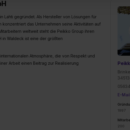
bH
 von Cookies der Kategorien „Präferenzen“, „Statistiken“ und „So
ung zur Übermittlung deiner Daten in die USA (Art. 49 Abs. 1 S. 
n Lahti gegründet. Als Hersteller von Lösungen für
enes Datenschutzniveau (EuGH – Schrems II). Du kannst die von 
e Zukunft ganz oder teilweise über unsere Datenschutzerklärung 
konzentriert das Unternehmen seine Aktivitäten auf
widerrufen. Weitere Informationen zu den einzelnen Cookies find
itarbeitern weltweit steht die Peikko Group ihren
formationen:
Datenschutzerklärung
,
Impressum
.
 in Waldeck ist eine der größten
 internationalen Atmosphäre, die von Respekt und
Peik
einer Arbeit einen Beitrag zur Realisierung
Brink
34513
0563
E-Mai
Gründu
1997
Mitarbe
200