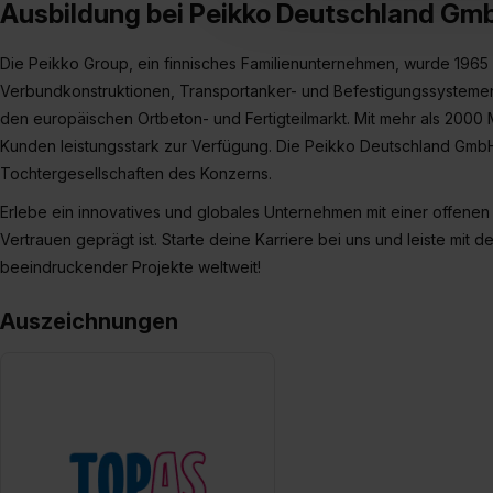
Ausbildung bei Peikko Deutschland Gm
Einwilligung zur Platzierung
umfasst hierbei die Einwillig
Die Peikko Group, ein finnisches Familienunternehmen, wurde 1965 i
verfügen über kein angemess
jederzeit mit Wirkung für di
Verbundkonstruktionen, Transportanker- und Befestigungssystemen 
„Datenschutz-Einstellungen“ 
den europäischen Ortbeton- und Fertigteilmarkt. Mit mehr als 2000 M
„Details zeigen“. Weitere In
Kunden leistungsstark zur Verfügung. Die Peikko Deutschland GmbH
Tochtergesellschaften des Konzerns.
Erlebe ein innovatives und globales Unternehmen mit einer offenen
Vertrauen ge­­prägt ist. Starte deine Karriere bei uns und leiste mit d
beeindruckender Projekte weltweit!
Auszeichnungen