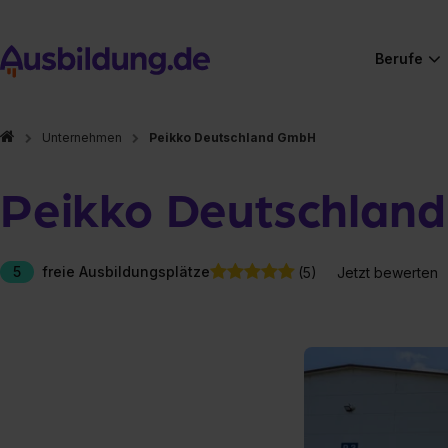
Berufe
Unternehmen
Peikko Deutschland GmbH
Peikko Deutschlan
5
freie Ausbildungsplätze
(5)
Jetzt bewerten
Hier gibt es (eigentlich
Hier gibt es (eigentlich