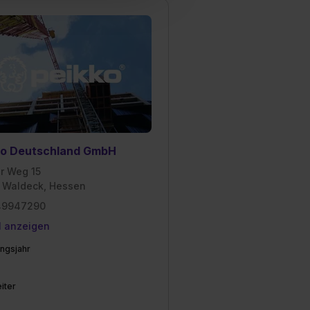
cial Media und Marketing“
1 lit. a) DS-GVO). Die USA
dir erteilte Einwilligung
unter dem Punkt
est du durch Klick auf
ko Deutschland GmbH
er Weg 15
 Waldeck, Hessen
49947290
l anzeigen
ngsjahr
iter