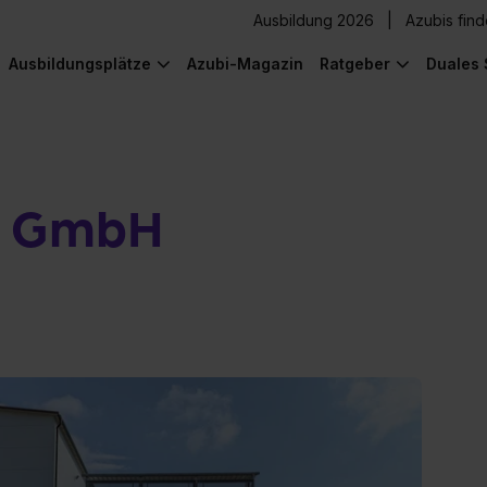
Ausbildung 2026
Azubis fin
Ausbildungsplätze
Azubi-Magazin
Ratgeber
Duales 
d GmbH
) was Cooles zu sehen!
) was Cooles zu sehen!