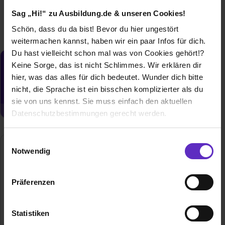
Sag „Hi!“ zu Ausbildung.de & unseren Cookies!
Schön, dass du da bist! Bevor du hier ungestört
weitermachen kannst, haben wir ein paar Infos für dich.
Du hast vielleicht schon mal was von Cookies gehört!?
Keine Sorge, das ist nicht Schlimmes. Wir erklären dir
Du möchtest neue Stellen automatisch
zugeschickt bekommen?
hier, was das alles für dich bedeutet. Wunder dich bitte
nicht, die Sprache ist ein bisschen komplizierter als du
Jetzt aktivieren
sie von uns kennst. Sie muss einfach den aktuellen
Datenschutzbestimmungen gerecht werden.
Die Nutzung von Cookies auf Ausbildung.de
Einwilligungsauswahl
Notwendig
Wir verwenden Cookies zur technischen Funktion
unserer Webseite („Notwendig“), um von dir bei
Präferenzen
Benutzung der Webseite getroffenen Einstellungen zu
speichern ( „Präferenzen“), die Zugriffe auf unsere
Webseite zu analysieren („Statistiken“), um
Statistiken
Informationen zu deiner Verwendung unserer Website an
PVS Fashion-Service GmbH