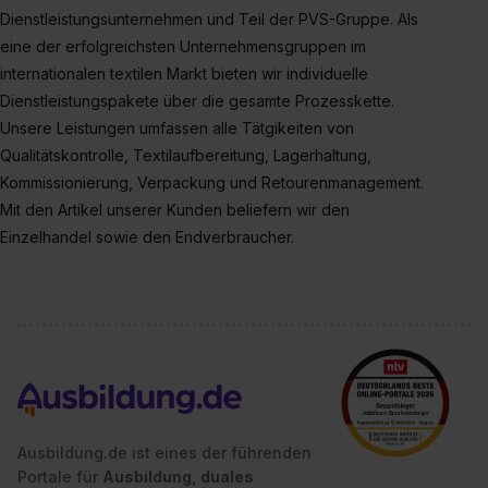
bestimmte Verwendungszwecke zulassen, triff deine
Dienstleistungsunternehmen und Teil der PVS-Gruppe. Als
Auswahl über die Checkboxen und klick auf „Auswahl
eine der erfolgreichsten Unternehmensgruppen im
erlauben“. Die Einwilligung zur Platzierung von Cookies
internationalen textilen Markt bieten wir individuelle
der Kategorien „Präferenzen“, „Statistiken“ und „Social
Dienstleistungspakete über die gesamte Prozesskette.
Media und Marketing“ umfasst hierbei die Einwilligung
Unsere Leistungen umfassen alle Tätgikeiten von
zur Übermittlung deiner Daten in die USA (Art. 49 Abs. 1
Qualitätskontrolle, Textilaufbereitung, Lagerhaltung,
S. 1 lit. a) DS-GVO). Die USA verfügen über kein
Kommissionierung, Verpackung und Retourenmanagement.
angemessenes Datenschutzniveau (EuGH – Schrems
Mit den Artikel unserer Kunden beliefern wir den
II). Du kannst die von dir erteilte Einwilligung jederzeit mit
Wirkung für die Zukunft ganz oder teilweise über unsere
Einzelhandel sowie den Endverbraucher.
Datenschutzerklärung unter dem Punkt „Datenschutz-
Einstellungen“ widerrufen. Weitere Informationen zu den
einzelnen Cookies findest du durch Klick auf „Details
zeigen“. Weitere Informationen:
Datenschutzerklärung
,
Impressum
.
Ausbildung.de ist eines der führenden
Portale für
Ausbildung, duales