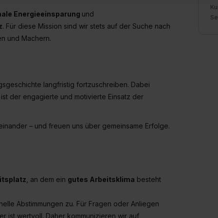
ung zur Übermittlung deiner Daten in die USA (Art. 49 Abs. 1 S. 
Ku
ale Energieeinsparung
und
enes Datenschutzniveau (EuGH – Schrems II). Du kannst die von 
Se
z
. Für diese Mission sind wir stets auf der Suche nach
e Zukunft ganz oder teilweise über unsere Datenschutzerklärung 
nen und Machern.
widerrufen. Weitere Informationen zu den einzelnen Cookies find
formationen:
Datenschutzerklärung
,
Impressum
.
gsgeschichte langfristig fortzuschreiben. Dabei
ist der engagierte und motivierte Einsatz der
 einander – und freuen uns über gemeinsame Erfolge.
itsplatz
, an dem ein
gutes Arbeitsklima
besteht
hnelle Abstimmungen zu. Für Fragen oder Anliegen
er ist wertvoll. Daher kommunizieren wir auf