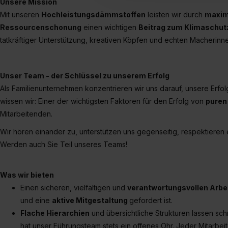
Unsere Mission
umfasst hierbei die Einwillig
Mit unseren
Hochleistungsdämmstoffen
leisten wir durch
maxim
verfügen über kein angemess
Ressourcenschonung
einen wichtigen
Beitrag zum Klimaschut
jederzeit mit Wirkung für di
tatkräftiger Unterstützung, kreativen Köpfen und echten Macherin
„Datenschutz-Einstellungen“ 
„Details zeigen“. Weitere In
Unser Team - der Schlüssel zu unserem Erfolg
Als Familienunternehmen konzentrieren wir uns darauf, unsere Erfol
wissen wir: Einer der wichtigsten Faktoren für den Erfolg von
puren
Mitarbeitenden.
Wir hören einander zu, unterstützen uns gegenseitig, respektieren
Werden auch Sie Teil unseres Teams!
Was wir bieten
Einen sicheren, vielfältigen und
verantwortungsvollen Arbe
und eine
aktive Mitgestaltung
gefordert ist.
Flache Hierarchien
und übersichtliche Strukturen lassen sc
hat unser Führungsteam stets ein offenes Ohr. Jeder Mitarbeit