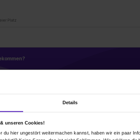
reier Platz
 bekommen?
Details
Wusstest du schon, dass...
 & unseren Cookies!
tschlands geliefert hat? Die neue
e mit unseren PU-Dämmstoffen isoliert,
 du hier ungestört weitermachen kannst, haben wir ein paar Infos
ungsschutz gerecht zu werden.