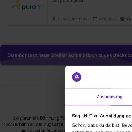
bei
puren gmbh
88662 Überlingen
01.10.2027
1 f
Du möchtest neue Stellen automatisch zugeschickt
Zustimmung
Sag „Hi!“ zu Ausbildung.de
die puren die Dämmung für das höchstgelegene Gebäude Deu
Hochseilbahn an der Zugspitze, Deutschlands höchstem Berg, wurd
Schön, dass du da bist! Bevor
um höchsten Ansprüchen an Energieeffizienz und Witter