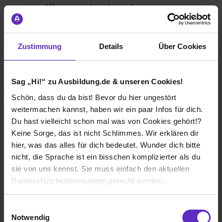
Wusstest du schon, dass...
Mit jährlich rund 2,2 Mio. versandten Rechnungen
repräsentiert die PVS Südwest eine Marke, die jeder
(Privat-)Patient in der Region kennt. Mehr als 3.300
Zustimmung
Details
Über Cookies
Heilberufler nutzen dies heute als gemeinsames Siegel für
Qualität und Durchsetzungsstärke in der Privatabrechnung.
Sag „Hi!“ zu Ausbildung.de & unseren Cookies!
Schön, dass du da bist! Bevor du hier ungestört
weitermachen kannst, haben wir ein paar Infos für dich.
Du hast vielleicht schon mal was von Cookies gehört!?
PVS Privatärztliche Verrechnungsstelle
Südwest GmbH
Keine Sorge, das ist nicht Schlimmes. Wir erklären dir
hier, was das alles für dich bedeutet. Wunder dich bitte
C8, 9
nicht, die Sprache ist ein bisschen komplizierter als du
68159 Mannheim
sie von uns kennst. Sie muss einfach den aktuellen
0621 164 208
Datenschutzbestimmungen gerecht werden.
E-Mail anzeigen
Gründungsjahr
1923
Die Nutzung von Cookies auf Ausbildung.de
Einwilligungsauswahl
Notwendig