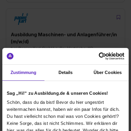
Ausbildung Maschinen- und Anlagenführer/in
(m/w/d)
bei
Papier Karl GmbH + Co. Vertriebs-KG
85457 Wörth
01.09.2026
Zustimmung
Details
Über Cookies
1 freier Platz
Sag „Hi!“ zu Ausbildung.de & unseren Cookies!
Schön, dass du da bist! Bevor du hier ungestört
weitermachen kannst, haben wir ein paar Infos für dich.
Du hast vielleicht schon mal was von Cookies gehört!?
Ausbildung Fachlagerist/in (m/w/d)
Keine Sorge, das ist nicht Schlimmes. Wir erklären dir
bei
Papier Karl GmbH + Co. Vertriebs-KG
hier, was das alles für dich bedeutet. Wunder dich bitte