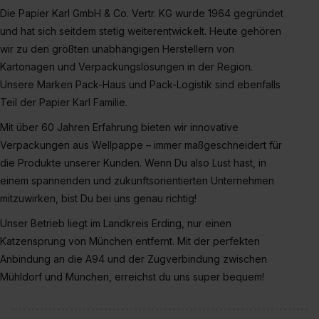
angemessenes Datenschutzniveau (EuGH – Schrems
Die Papier Karl GmbH & Co. Vertr. KG wurde 1964 gegründet
II). Du kannst die von dir erteilte Einwilligung jederzeit mit
und hat sich seitdem stetig weiterentwickelt. Heute gehören
Wirkung für die Zukunft ganz oder teilweise über unsere
wir zu den größten unabhängigen Herstellern von
Datenschutzerklärung unter dem Punkt „Datenschutz-
Kartonagen und Verpackungslösungen in der Region.
Einstellungen“ widerrufen. Weitere Informationen zu den
Unsere Marken Pack-Haus und Pack-Logistik sind ebenfalls
einzelnen Cookies findest du durch Klick auf „Details
Teil der Papier Karl Familie.
zeigen“. Weitere Informationen:
Datenschutzerklärung
,
Mit über 60 Jahren Erfahrung bieten wir innovative
Impressum
.
Verpackungen aus Wellpappe – immer maßgeschneidert für
die Produkte unserer Kunden. Wenn Du also Lust hast, in
einem spannenden und zukunftsorientierten Unternehmen
mitzuwirken, bist Du bei uns genau richtig!
Unser Betrieb liegt im Landkreis Erding, nur einen
Katzensprung von München entfernt. Mit der perfekten
Anbindung an die A94 und der Zugverbindung zwischen
Mühldorf und München, erreichst du uns super bequem!