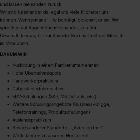
erforderliche personenbezogene Daten an Social Media
und lassen niemanden zurück.
Dienste, ggfs. mit Sitz in den USA, übermittelt werden.
Wir sind füreinander da, egal wie viele Kilometer uns
Eine Erlaubnis hierfür kannst du auch später noch im
trennen. Wenn jemand Hilfe benötigt, bekommt er sie. Wir
Einzelfall bei dem jeweiligen Inhalt erteilen. Willst du nur
sprechen auf Augenhöhe miteinander, von der
bestimmte Verwendungszwecke zulassen, triff deine
Geschäftsführung bis zur Aushilfe. Bei uns steht der Mensch
Auswahl über die Checkboxen und klick auf „Auswahl
im Mittelpunkt.
erlauben“. Die Einwilligung zur Platzierung von Cookies
DARUM WIR
der Kategorien „Präferenzen“, „Statistiken“ und „Social
Media und Marketing“ umfasst hierbei die Einwilligung
Ausbildung in einem Familienunternehmen
zur Übermittlung deiner Daten in die USA (Art. 49 Abs. 1
Hohe Übernahmequote
S. 1 lit. a) DS-GVO). Die USA verfügen über kein
Handwerkerpraktikum
angemessenes Datenschutzniveau (EuGH – Schrems
Gabelstaplerführerschein
II). Du kannst die von dir erteilte Einwilligung jederzeit mit
EDV-Schulungen (SAP, MS Outlook, etc.)
Wirkung für die Zukunft ganz oder teilweise über unsere
Weitere Schulungsangebote (Business-Knigge,
Datenschutzerklärung unter dem Punkt „Datenschutz-
Telefontrainings, Produktschulungen)
Einstellungen“ widerrufen. Weitere Informationen zu den
Auslandspraktikum
einzelnen Cookies findest du durch Klick auf „Details
Besuch anderer Standorte – „Azubi on tour“
zeigen“. Weitere Informationen:
Datenschutzerklärung
,
Werksfahrten zu unseren Herstellern
Impressum
.