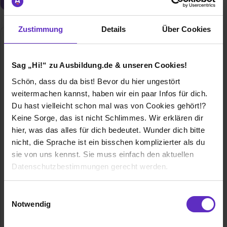
Zustimmung
Details
Über Cookies
Pietsch Gruppe | Kurt Pietsch GmbH & Co.
KG
Sag „Hi!“ zu Ausbildung.de & unseren Cookies!
Von-Braun-Straße 17-19
48683 Ahaus
Schön, dass du da bist! Bevor du hier ungestört
weitermachen kannst, haben wir ein paar Infos für dich.
02561 / 77263
Du hast vielleicht schon mal was von Cookies gehört!?
E-Mail anzeigen
Keine Sorge, das ist nicht Schlimmes. Wir erklären dir
Gründungsjahr
1947
hier, was das alles für dich bedeutet. Wunder dich bitte
nicht, die Sprache ist ein bisschen komplizierter als du
Mitarbeiter
1400
sie von uns kennst. Sie muss einfach den aktuellen
Datenschutzbestimmungen gerecht werden.
Umsatz
480.000.000
Die Nutzung von Cookies auf Ausbildung.de
Einwilligungsauswahl
Branche
Baugewerbe / Architektur, Handel / Gewerbe,
Notwendig
Logistik / Verkehr, Umwelt, Vertrieb, Büro,
Wir verwenden Cookies zur technischen Funktion
Industrietechnik