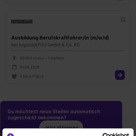
Ausbildung Berufskraftfahrer/in (m/w/d)
bei
logistik4YOU GmbH & Co. KG
48683 Ahaus + 1 weitere
01.08.2026
4 freie Plätze
Du möchtest neue Stellen automatisch
zugeschickt bekommen?
Jetzt aktivieren