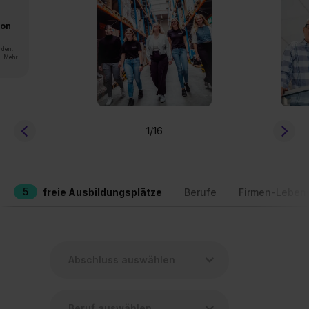
von
rden.
n. Mehr
1
/16
5
freie Ausbildungsplätze
Berufe
Firmen-Leben