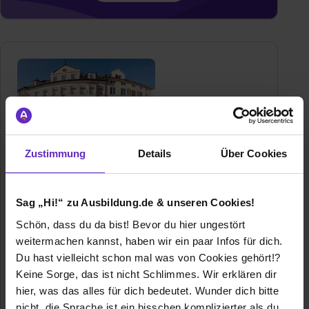
Zustimmung
Details
Über Cookies
Posthotel Kolberbräu GmbH & Co. KG
Marktstraße 29
83646 Bad Tölz
Sag „Hi!“ zu Ausbildung.de & unseren Cookies!
+491727833041
Schön, dass du da bist! Bevor du hier ungestört
E-Mail anzeigen
weitermachen kannst, haben wir ein paar Infos für dich.
Du hast vielleicht schon mal was von Cookies gehört!?
Gründungsjahr
1600
Keine Sorge, das ist nicht Schlimmes. Wir erklären dir
hier, was das alles für dich bedeutet. Wunder dich bitte
Mitarbeiter
35
nicht, die Sprache ist ein bisschen komplizierter als du