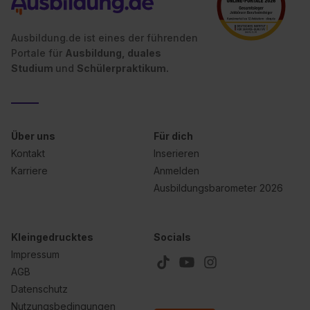
II). Du kannst die von dir erteilte Einwilligung jederzeit mit
Wirkung für die Zukunft ganz oder teilweise über unsere
Ausbildung.de ist eines der führenden
Datenschutzerklärung unter dem Punkt „Datenschutz-
Portale für
Ausbildung, duales
Einstellungen“ widerrufen. Weitere Informationen zu den
Studium
und
Schülerpraktikum.
einzelnen Cookies findest du durch Klick auf „Details
zeigen“. Weitere Informationen:
Datenschutzerklärung
,
Impressum
.
Über uns
Für dich
Kontakt
Inserieren
Karriere
Anmelden
Ausbildungsbarometer 2026
Kleingedrucktes
Socials
Impressum
AGB
Datenschutz
Nutzungsbedingungen