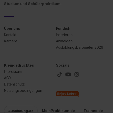
Studium
und
Schülerpraktikum.
Datenschutzerklärung unter dem Punkt „Datenschutz-
Einstellungen“ widerrufen. Weitere Informationen zu den
einzelnen Cookies findest du durch Klick auf „Details
zeigen“. Weitere Informationen:
Datenschutzerklärung
,
Über uns
Für dich
Impressum
.
Kontakt
Inserieren
Karriere
Anmelden
Ausbildungsbarometer 2026
Kleingedrucktes
Socials
Impressum
AGB
Datenschutz
Nutzungsbedingungen
MeinPraktikum.de
Trainee.de
Ausbildung.de