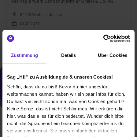
bei
Papierwerk Landshut Mittler GmbH & Co. KG
84109 Wörth an der Isar
01.09.2027
1 freier Platz
Zustimmung
Details
Über Cookies
Du möchtest neue Stellen automatisch
Sag „Hi!“ zu Ausbildung.de & unseren Cookies!
zugeschickt bekommen?
Schön, dass du da bist! Bevor du hier ungestört
Jetzt aktivieren
weitermachen kannst, haben wir ein paar Infos für dich.
Du hast vielleicht schon mal was von Cookies gehört!?
Keine Sorge, das ist nicht Schlimmes. Wir erklären dir
hier, was das alles für dich bedeutet. Wunder dich bitte
nicht, die Sprache ist ein bisschen komplizierter als du
Papierwerk Landshut Mittler GmbH & Co. KG
sie von uns kennst. Sie muss einfach den aktuellen