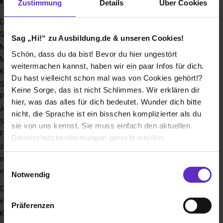
Zustimmung
Details
Über Cookies
Du kannst Dir bestimmt vorstellen, dass es eine komplexe
Sache ist, ein Auto zu bauen – da gibt es unzählige
Sag „Hi!“ zu Ausbildung.de & unseren Cookies!
Materialien, die verbaut werden müssen und es sind eine
Schön, dass du da bist! Bevor du hier ungestört
Menge Handgriffe nötig bis zum fertigen Auto. Es gibt viele
weitermachen kannst, haben wir ein paar Infos für dich.
Komponenten, die man auf den ersten Blick gar nicht sieht.
Du hast vielleicht schon mal was von Cookies gehört!?
Schlauchleitungen, durch die z.B. Kühlwasser fließt oder
Keine Sorge, das ist nicht Schlimmes. Wir erklären dir
Puffer, die den Türschlag dämpfen. Wir sind ein Lieferant der
hier, was das alles für dich bedeutet. Wunder dich bitte
Automobilindustrie im Bereich der medienführenden
nicht, die Sprache ist ein bisschen komplizierter als du
Systeme. Wir produzieren Leitungssysteme und
sie von uns kennst. Sie muss einfach den aktuellen
Funktionsbauteile für verschiedene Anwendungsbereiche,
Datenschutzbestimmungen gerecht werden.
z.B. für Kühlwasser, Kraftstoff, Öl und Luft. Unsere Teile findet
man in Verbrennerfahrzeugen, in Hybriden und genauso in
Die Nutzung von Cookies auf Ausbildung.de
Einwilligungsauswahl
modernen Elektrofahrzeugen.
Notwendig
Wir verwenden Cookies zur technischen Funktion
Die Fertigungsverfahren, die dazu notwendig sind, werden
unserer Webseite („Notwendig“), um von dir bei
immer wieder optimiert. Wir nutzen dazu Materialien wie
Präferenzen
Benutzung der Webseite getroffenen Einstellungen zu
Kautschuk, Kunststoff, Metall oder PU-Schaum und sind
speichern ( „Präferenzen“), die Zugriffe auf unsere