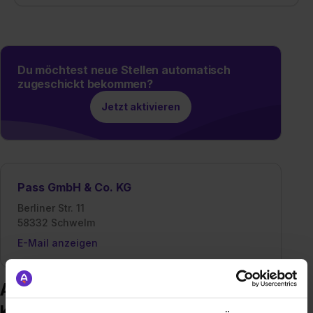
Du möchtest neue Stellen automatisch
zugeschickt bekommen?
Jetzt aktivieren
Pass GmbH & Co. KG
Berliner Str. 11
58332 Schwelm
E-Mail anzeigen
Ausbildung bei Pass GmbH & Co.
KG