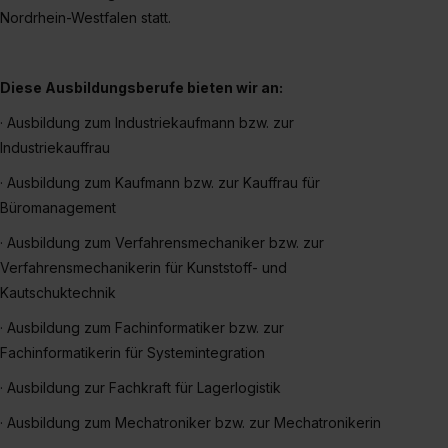
Eine Erlaubnis hierfür kannst du auch später noch im
Nordrhein-Westfalen statt.
Einzelfall bei dem jeweiligen Inhalt erteilen. Willst du nur
bestimmte Verwendungszwecke zulassen, triff deine
Auswahl über die Checkboxen und klick auf „Auswahl
Diese Ausbildungsberufe bieten wir an:
erlauben“. Die Einwilligung zur Platzierung von Cookies
· Ausbildung zum Industriekaufmann bzw. zur
der Kategorien „Präferenzen“, „Statistiken“ und „Social
Industriekauffrau
Media und Marketing“ umfasst hierbei die Einwilligung
zur Übermittlung deiner Daten in die USA (Art. 49 Abs. 1
· Ausbildung zum Kaufmann bzw. zur Kauffrau für
S. 1 lit. a) DS-GVO). Die USA verfügen über kein
Büromanagement
angemessenes Datenschutzniveau (EuGH – Schrems
· Ausbildung zum Verfahrensmechaniker bzw. zur
II). Du kannst die von dir erteilte Einwilligung jederzeit mit
Verfahrensmechanikerin für Kunststoff- und
Wirkung für die Zukunft ganz oder teilweise über unsere
Datenschutzerklärung unter dem Punkt „Datenschutz-
Kautschuktechnik
Einstellungen“ widerrufen. Weitere Informationen zu den
· Ausbildung zum Fachinformatiker bzw. zur
einzelnen Cookies findest du durch Klick auf „Details
Fachinformatikerin für Systemintegration
zeigen“. Weitere Informationen:
Datenschutzerklärung
,
· Ausbildung zur Fachkraft für Lagerlogistik
Impressum
.
· Ausbildung zum Mechatroniker bzw. zur Mechatronikerin