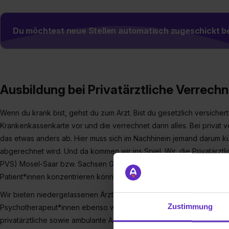
Du möchtest neue Stellen automatisch zugeschickt
Ausbildung bei Privatärztliche Verrec
Wenn du krank bist, gehst du zum Arzt. Bist du gesetzlich versichert
Krankenkassenkarte vor und die verrechnet dann alles. Bei privat ve
das etwas anders ab. Hier muss sich im Nachhinein jemand darum kü
abgerechnet wird. Und da kommen wir ins Spiel. Wir, die Privatärztl
PVS) Mosel-Saar bzw. Sachsen GmbH, übernehmen das, damit sich d
Patient*innen konzentrieren können und nicht noch um den ganze
Wir bieten niedergelassenen Ärzt*innen, Zahnärzt*innen, Medizin
Zustimmung
Psychotherapeut*innen ebenso wie Kliniken jeder Größe einen um
privatärztliche sowie ambulante Abrechnung. Dazu gehört das Abr