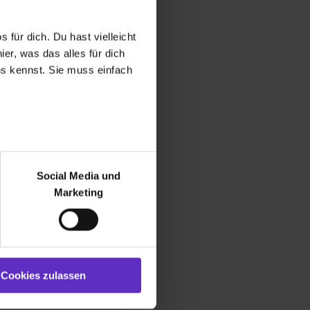
 für dich. Du hast vielleicht
er, was das alles für dich
uns kennst. Sie muss einfach
r bei Benutzung der
bseite zu analysieren
Social Media und
ür soziale Medien, Werbung
Marketing
und Marketing“). Unsere
 bereitgestellt hast oder die
ookies zulassen“ stimmst du
e (ausgenommen „Notwendig“)
st du auch damit
Cookies zulassen
gezeigt und hierfür
ermittelt werden. Eine