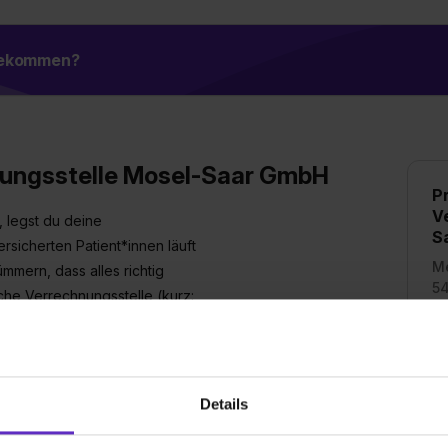
 bekommen?
hnungsstelle Mosel-Saar GmbH
Pr
V
, legst du deine
S
rsicherten Patient*innen läuft
Me
mmern, dass alles richtig
54
iche Verrechnungsstelle (kurz:
ie Ärzt*innen auf ihre
Mi
n Papierkram kümmern müssen.
23
ischen Versorgungszentren und
Details
fassenden Service rund um die
echnungs-, Forderungs- und