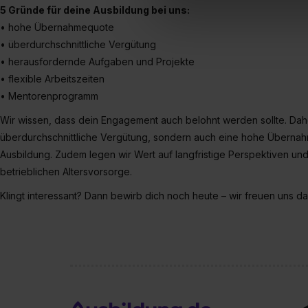
Erlaubnis hierfür kannst du a
5 Gründe für deine Ausbildung bei uns:
Verwendungszwecke zulassen,
• hohe Übernahmequote
Einwilligung zur Platzierung
• überdurchschnittliche Vergütung
umfasst hierbei die Einwillig
• herausfordernde Aufgaben und Projekte
verfügen über kein angemess
• flexible Arbeitszeiten
jederzeit mit Wirkung für di
• Mentorenprogramm
„Datenschutz-Einstellungen“ 
Wir wissen, dass dein Engagement auch belohnt werden sollte. Daher
„Details zeigen“. Weitere In
überdurchschnittliche Vergütung, sondern auch eine hohe Überna
Ausbildung. Zudem legen wir Wert auf langfristige Perspektiven und 
betrieblichen Altersvorsorge.
Klingt interessant? Dann bewirb dich noch heute – wir freuen uns d