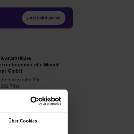
Jetzt aktivieren
ivatärztliche
errechnungsstelle Mosel-
aar GmbH
tternichstraße 29a
292 Trier
tarbeiter
0
Über Cookies