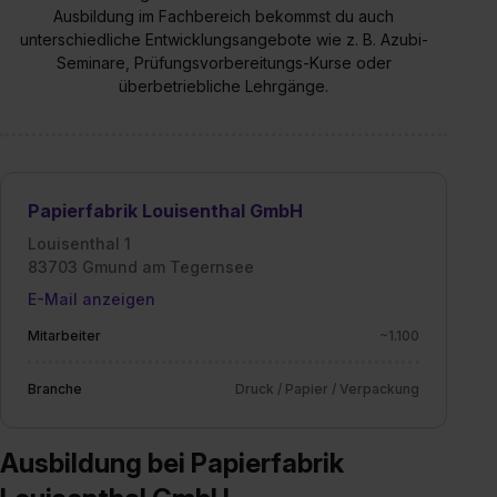
Ausbildung im Fachbereich bekommst du auch
S. 1 lit. a) DS-GVO). Die USA verfügen über kein
unterschiedliche Entwicklungsangebote wie z. B. Azubi-
angemessenes Datenschutzniveau (EuGH – Schrems
Seminare, Prüfungsvorbereitungs-Kurse oder
II). Du kannst die von dir erteilte Einwilligung jederzeit mit
überbetriebliche Lehrgänge.
Wirkung für die Zukunft ganz oder teilweise über unsere
Datenschutzerklärung unter dem Punkt „Datenschutz-
Einstellungen“ widerrufen. Weitere Informationen zu den
einzelnen Cookies findest du durch Klick auf „Details
Papierfabrik Louisenthal GmbH
zeigen“. Weitere Informationen:
Datenschutzerklärung
,
Impressum
.
Louisenthal 1
83703 Gmund am Tegernsee
E-Mail anzeigen
Mitarbeiter
~1.100
Branche
Druck / Papier / Verpackung
Ausbildung bei Papierfabrik