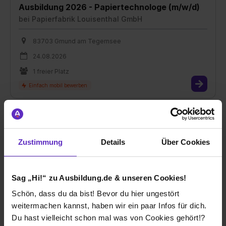
Ausbildung 2026 - Papiertechnologe (m/w/d)
bei
Papierfabrik Louisenthal GmbH
83703 Gmund am Tegernsee
24.08.2026
1 freier Platz
Zustimmung
Details
Über Cookies
Ausbildung 2026 - Medientechnologe Druck
(m/w/d)
Sag „Hi!“ zu Ausbildung.de & unseren Cookies!
bei
Papierfabrik Louisenthal GmbH
Schön, dass du da bist! Bevor du hier ungestört
83703 Gmund am Tegernsee
weitermachen kannst, haben wir ein paar Infos für dich.
24.08.2026
Du hast vielleicht schon mal was von Cookies gehört!?