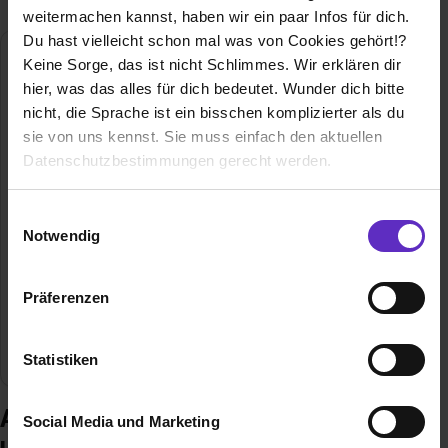
weitermachen kannst, haben wir ein paar Infos für dich.
Du hast vielleicht schon mal was von Cookies gehört!?
Keine Sorge, das ist nicht Schlimmes. Wir erklären dir
hier, was das alles für dich bedeutet. Wunder dich bitte
nicht, die Sprache ist ein bisschen komplizierter als du
sie von uns kennst. Sie muss einfach den aktuellen
Datenschutzbestimmungen gerecht werden.
Die Nutzung von Cookies auf Ausbildung.de
Praxis Dr. Andreas Hylak & Kollegen
Einwilligungsauswahl
Notwendig
Weinstraße 11
Wir verwenden Cookies zur technischen Funktion
80333 München
unserer Webseite („Notwendig“), um von dir bei
015152494712
Präferenzen
Benutzung der Webseite getroffenen Einstellungen zu
E-Mail anzeigen
speichern ( „Präferenzen“), die Zugriffe auf unsere
Webseite zu analysieren („Statistiken“), um
Branche
Medizin
Statistiken
Informationen zu deiner Verwendung unserer Website an
unsere Partner für soziale Medien, Werbung und
Ausbildung bei Praxis Dr. Andreas
Social Media und Marketing
Analysen weiterzugeben und um Inhalte und Anzeigen zu