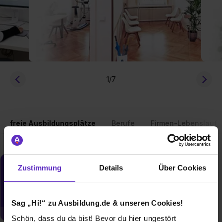
1
/7
freie Ausbildungsplätze
Berufe
Firmen-Lebenslauf
Zustimmung
Details
Über Cookies
Du möchtest neue Stellen automatisch
zugeschickt bekommen?
Jetzt aktivieren
Sag „Hi!“ zu Ausbildung.de & unseren Cookies!
Schön, dass du da bist! Bevor du hier ungestört