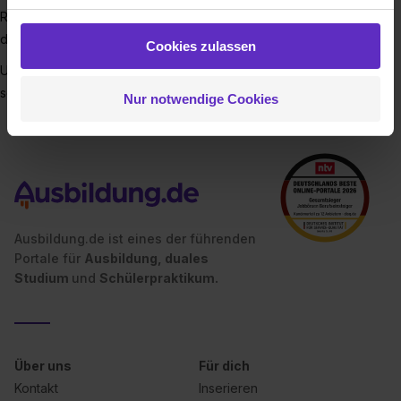
Partner führen diese Informationen möglicherweise mit
Rund um die Uhr sorgen unsere Experten an Land und auf
weiteren Daten zusammen, die du ihnen bereitgestellt
dem Wasser für sichere Verkehrsabläufe.
Cookies zulassen
hast oder die sie im Rahmen deiner Nutzung der Dienste
Unser Leitmotiv: Mobilität ermöglichen und die Umwelt
gesammelt haben. Durch Klick auf den Button „Cookies
schützen!
Nur notwendige Cookies
zulassen“ stimmst du dem Setzen der Cookies und der
Datenverarbeitung für alle genannten
Verwendungszwecke (ausgenommen „Notwendig“) zu. .
In diesem Fall sowie bei der separaten Aktivierung von
„Social Media und Marketing“ bist du auch damit
einverstanden, dass dir nach Setzen der Cookies externe
Inhalte (z.B. Videos oder Posts) angezeigt und hierfür
Ausbildung.de ist eines der führenden
erforderliche personenbezogene Daten an Social Media
Portale für
Ausbildung, duales
Dienste, ggfs. mit Sitz in den USA, übermittelt werden.
Studium
und
Schülerpraktikum.
Eine Erlaubnis hierfür kannst du auch später noch im
Einzelfall bei dem jeweiligen Inhalt erteilen. Willst du nur
bestimmte Verwendungszwecke zulassen, triff deine
Auswahl über die Checkboxen und klick auf „Auswahl
Über uns
Für dich
erlauben“. Die Einwilligung zur Platzierung von Cookies
Kontakt
Inserieren
der Kategorien „Präferenzen“, „Statistiken“ und „Social