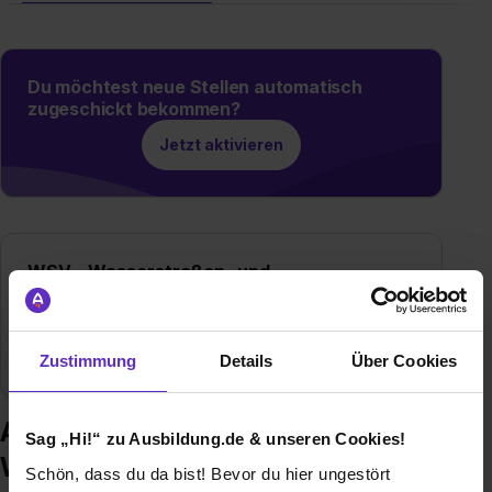
Du möchtest neue Stellen automatisch
zugeschickt bekommen?
Jetzt aktivieren
WSV - Wasserstraßen- und
Schifffahrtsverwaltung des Bundes
Am Propsthof 51
53121 Stuttgart
Zustimmung
Details
Über Cookies
Ausbildung bei WSV -
Sag „Hi!“ zu Ausbildung.de & unseren Cookies!
Wasserstraßen- und
Schön, dass du da bist! Bevor du hier ungestört