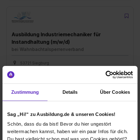
Ausbildung Industriemechaniker für
Instandhaltung (m/w/d)
bei
Wahnbachtalsperrenverband
53721 Siegburg
nach Absprache
1 freier Platz
Zustimmung
Details
Über Cookies
Sag „Hi!“ zu Ausbildung.de & unseren Cookies!
Ausbildung Industriemechaniker/in
Schön, dass du da bist! Bevor du hier ungestört
Instandhaltung (m/w/d)
weitermachen kannst, haben wir ein paar Infos für dich.
bei
Wahnbachtalsperrenverband
Du hast vielleicht schon mal was von Cookies gehört!?