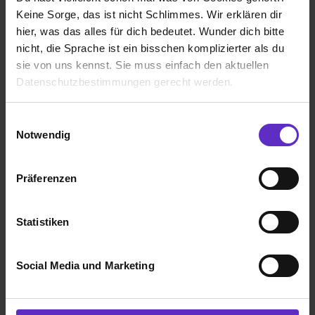
Keine Sorge, das ist nicht Schlimmes. Wir erklären dir
53721 Siegburg
hier, was das alles für dich bedeutet. Wunder dich bitte
nicht, die Sprache ist ein bisschen komplizierter als du
nach Absprache
sie von uns kennst. Sie muss einfach den aktuellen
1 freier Platz
Datenschutzbestimmungen gerecht werden.
Die Nutzung von Cookies auf Ausbildung.de
Einwilligungsauswahl
Notwendig
Wir verwenden Cookies zur technischen Funktion
Ausbildung Elektroniker Betriebstechnik
unserer Webseite („Notwendig“), um von dir bei
Präferenzen
(m/w/d)
Benutzung der Webseite getroffenen Einstellungen zu
bei
Wahnbachtalsperrenverband
speichern ( „Präferenzen“), die Zugriffe auf unsere
Webseite zu analysieren („Statistiken“), um
Statistiken
53721 Siegburg
Informationen zu deiner Verwendung unserer Website an
nach Absprache
unsere Partner für soziale Medien, Werbung und
Social Media und Marketing
Analysen weiterzugeben und um Inhalte und Anzeigen zu
1 freier Platz
personalisieren („Social Media und Marketing“). Unsere
Partner führen diese Informationen möglicherweise mit