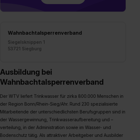
zur Übermittlung deiner Daten in die USA (Art. 49 Abs. 1
S. 1 lit. a) DS-GVO). Die USA verfügen über kein
angemessenes Datenschutzniveau (EuGH – Schrems
II). Du kannst die von dir erteilte Einwilligung jederzeit mit
Wahnbachtalsperrenverband
Wirkung für die Zukunft ganz oder teilweise über unsere
Datenschutzerklärung unter dem Punkt „Datenschutz-
Siegelsknippen 1
53721 Siegburg
Einstellungen“ widerrufen. Weitere Informationen zu den
einzelnen Cookies findest du durch Klick auf „Details
zeigen“. Weitere Informationen:
Datenschutzerklärung
,
Ausbildung bei
Impressum
.
Wahnbachtalsperrenverband
Der WTV liefert Trinkwasser für zirka 800.000 Menschen in
der Region Bonn/Rhein-Sieg/Ahr. Rund 230 spezialisierte
Mitarbeitende der unterschiedlichsten Berufsgruppen sind in
der Wassergewinnung, Trinkwasseraufbereitung und –
verteilung, in der Administration sowie im Wasser- und
Bodenschutz tätig. Als attraktiver Arbeitgeber und Ausbilder