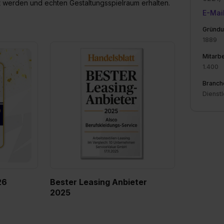
rt werden und echten Gestaltungsspielraum erhalten.
widerrufen. Weitere Informationen zu den einzelnen Cookies find
E-Mai
formationen:
Datenschutzerklärung
,
Impressum
.
Gründu
1889
Mitarbe
1.400
Branch
Dienstl
26
Bester Leasing Anbieter
2025