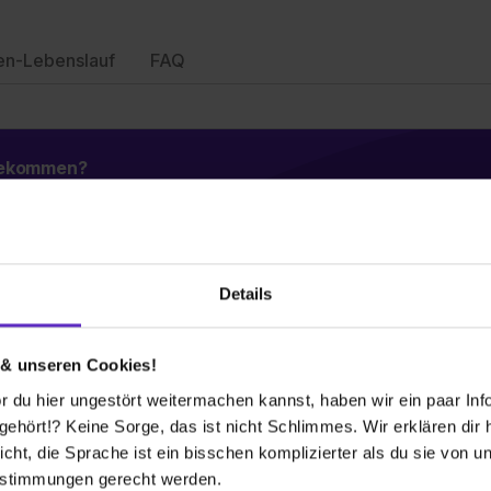
en-Lebenslauf
FAQ
 bekommen?
Details
Wusstest du schon, dass...
 & unseren Cookies!
 du hier ungestört weitermachen kannst, haben wir ein paar Infos
ice, erfolgreich seit mehr als 135 Jahren
äglich unser Bestes - für uns, das
hört!? Keine Sorge, das ist nicht Schlimmes. Wir erklären dir hi
den Job mit familiärem Flair und frischen
icht, die Sprache ist ein bisschen komplizierter als du sie von 
estimmungen gerecht werden.