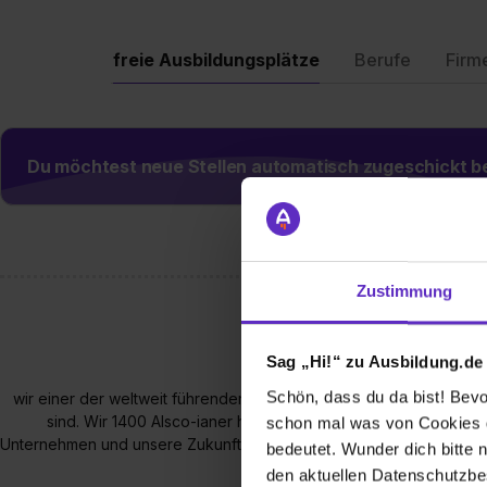
freie Ausbildungsplätze
Berufe
Firm
Du möchtest neue Stellen automatisch zugeschickt
Zustimmung
Sag „Hi!“ zu Ausbildung.de
Schön, dass du da bist! Bevor
wir einer der weltweit führenden Spezialisten für textilen Mietserv
sind. Wir 1400 Alsco-ianer haben Herz und Humor und geben t
schon mal was von Cookies ge
Unternehmen und unsere Zukunft. Was wir dir bieten? Einen spannen
bedeutet. Wunder dich bitte n
Perspektiven.
den aktuellen Datenschutzb