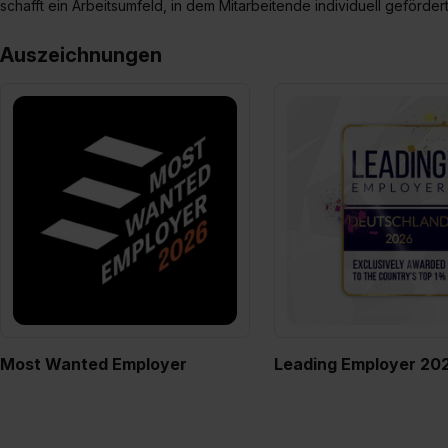
schafft ein Arbeitsumfeld, in dem Mitarbeitende individuell geförde
„Datenschutz-Einstellungen“ 
„Details zeigen“. Weitere In
Auszeichnungen
Most Wanted Employer
Leading Employer 20