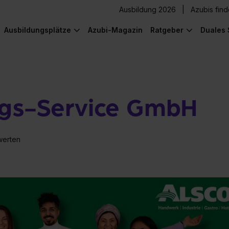
Ausbildung 2026
Azubis fin
Ausbildungsplätze
Azubi-Magazin
Ratgeber
Duales 
ngs-Service GmbH
werten
) was Cooles zu sehen!
) was Cooles zu sehen!
) was Cooles zu sehen!
) was Cooles zu sehen!
) was Cooles zu sehen!