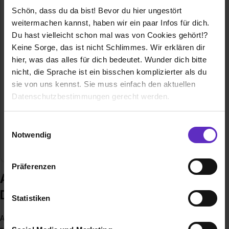
Schön, dass du da bist! Bevor du hier ungestört
weitermachen kannst, haben wir ein paar Infos für dich.
Du hast vielleicht schon mal was von Cookies gehört!?
Keine Sorge, das ist nicht Schlimmes. Wir erklären dir
hier, was das alles für dich bedeutet. Wunder dich bitte
APL Logistics Deutschland GmbH & Co. KG
nicht, die Sprache ist ein bisschen komplizierter als du
Altstädter Str. 6
sie von uns kennst. Sie muss einfach den aktuellen
20095 Hamburg
Datenschutzbestimmungen gerecht werden.
E-Mail anzeigen
Mitarbeiter
6000
Die Nutzung von Cookies auf Ausbildung.de
Einwilligungsauswahl
Notwendig
Branche
Logistik / Verkehr
Wir verwenden Cookies zur technischen Funktion
unserer Webseite („Notwendig“), um von dir bei
Präferenzen
Benutzung der Webseite getroffenen Einstellungen zu
Ausbildung bei APL Logistics
speichern ( „Präferenzen“), die Zugriffe auf unsere
Deutschland GmbH & Co. KG
Webseite zu analysieren („Statistiken“), um
Statistiken
Informationen zu deiner Verwendung unserer Website an
APL Logistics ist ein Unternehmen der Kintetsu World
unsere Partner für soziale Medien, Werbung und