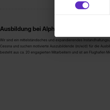
Partner führen diese Informa
sie im Rahmen deiner Nutzun
dem Setzen der Cookies und
zu. . In diesem Fall sowie b
Ausbildung bei Alpha Air GmbH
einverstanden, dass dir nach
erforderliche personenbezoge
Wir sind ein mittelständisches und expandierendes Instandhaltungs
Erlaubnis hierfür kannst du a
Cessna und suchen motivierte Auszubildende (m/w/d) für die Ausb
Verwendungszwecke zulassen,
Einwilligung zur Platzierung
besteht aus ca. 20 engagierten Mitarbeitern und ist am Flughafen
umfasst hierbei die Einwillig
verfügen über kein angemess
jederzeit mit Wirkung für di
„Datenschutz-Einstellungen“ 
„Details zeigen“. Weitere In