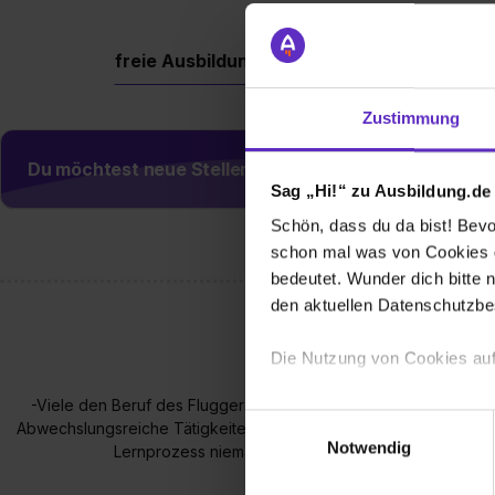
freie Ausbildungsplätze
Berufe
Firm
Zustimmung
Du möchtest neue Stellen automatisch zugeschickt
Sag „Hi!“ zu Ausbildung.de
Schön, dass du da bist! Bevor
schon mal was von Cookies ge
bedeutet. Wunder dich bitte n
den aktuellen Datenschutzb
Die Nutzung von Cookies auf
-Viele den Beruf des Fluggerätmechaniker/in gar nicht kennen?
Wir verwenden Cookies zur t
Einwilligungsauswahl
Abwechslungsreiche Tätigkeiten zur Tagesordnung gehören? -du
Webseite getroffenen Einstel
Notwendig
Lernprozess niemals endet ? -Wir ein Familienfreun
(„Statistiken“), um Informat
und Analysen weiterzugeben 