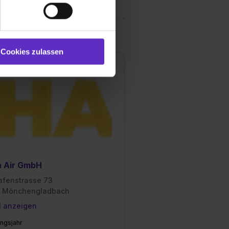
 bereitgestellt hast oder die
ookies zulassen“ stimmst du
e (ausgenommen „Notwendig“)
st du auch damit
Cookies zulassen
gezeigt und hierfür
ermittelt werden. Eine
Willst du nur bestimmte
hl erlauben“. Die
cial Media und Marketing“
1 lit. a) DS-GVO). Die USA
dir erteilte Einwilligung
unter dem Punkt
est du durch Klick auf
a Air GmbH
afenstrasse 73
 Mönchengladbach
l anzeigen
ngsjahr