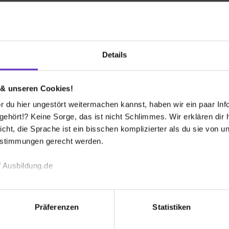
en-Lebenslauf
Details
 bekommen?
 & unseren Cookies!
 du hier ungestört weitermachen kannst, haben wir ein paar Infos
hört!? Keine Sorge, das ist nicht Schlimmes. Wir erklären dir hi
icht, die Sprache ist ein bisschen komplizierter als du sie von 
estimmungen gerecht werden.
 Ausbildung.de
Wusstest du schon, dass...
 -Jeder Tag in dem Beruf anders ist -
echnischen Funktion unserer Webseite („Notwendig“), um von di
rch Fortschreitende Technologien der
lungen zu speichern ( „Präferenzen“), die Zugriffe auf unsere We
Präferenzen
Statistiken
dliches Unternehmen sind?
ionen zu deiner Verwendung unserer Website an unsere Partner f
und um Inhalte und Anzeigen zu personalisieren („Social Media 