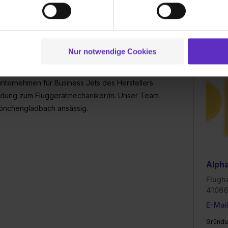
tionen möglicherweise mit weiteren Daten zusammen, die du ihnen
g der Dienste gesammelt haben. Durch Klick auf den Button „C
 der Datenverarbeitung für alle genannten Verwendungszweck
ei der separaten Aktivierung von „Social Media und Marketing“ bi
Nur notwendige Cookies
 Setzen der Cookies externe Inhalte (z.B. Videos oder Posts) an
ne Daten an Social Media Dienste, ggfs. mit Sitz in den USA, üb
unternehmen für Business Jets des Herstellers
uch später noch im Einzelfall bei dem jeweiligen Inhalt erteilen. 
ildung zum Fluggerätmechaniker/in. Unser Team
 triff deine Auswahl über die Checkboxen und klick auf „Auswa
 von Cookies der Kategorien „Präferenzen“, „Statistiken“ und „So
 Mönchengladbach ansässig.
ung zur Übermittlung deiner Daten in die USA (Art. 49 Abs. 1 S. 
enes Datenschutzniveau (EuGH – Schrems II). Du kannst die von 
e Zukunft ganz oder teilweise über unsere Datenschutzerklärung 
widerrufen. Weitere Informationen zu den einzelnen Cookies find
Alph
formationen:
Datenschutzerklärung
,
Impressum
.
Flugh
41066
E-Mai
Gründu