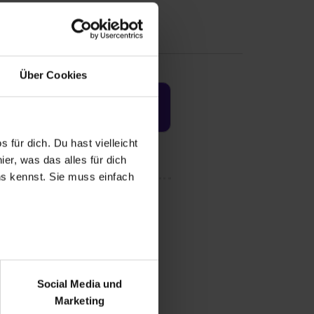
Über Cookies
Jetzt aktivieren
 für dich. Du hast vielleicht
er, was das alles für dich
uns kennst. Sie muss einfach
r bei Benutzung der
bseite zu analysieren
Social Media und
ür soziale Medien, Werbung
Marketing
und Marketing“). Unsere