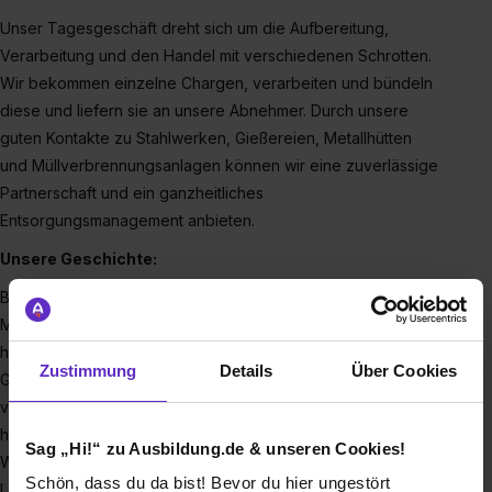
Unser Tagesgeschäft dreht sich um die Aufbereitung,
Verarbeitung und den Handel mit verschiedenen Schrotten.
Wir bekommen einzelne Chargen, verarbeiten und bündeln
diese und liefern sie an unsere Abnehmer. Durch unsere
guten Kontakte zu Stahlwerken, Gießereien, Metallhütten
und Müllverbrennungsanlagen können wir eine zuverlässige
Partnerschaft und ein ganzheitliches
Entsorgungsmanagement anbieten.
Unsere Geschichte:
Bei der Gründung unserer Zentrale der ALFA Rohstoffhandel
München GmbH im Jahr 1996 in Gräfelfing bei München
hatten wir das Ziel, Stahlschrotte an Stahlwerke und
Zustimmung
Details
Über Cookies
Gießereien sowohl im Inland als auch im Ausland zu
vertreiben und deren Versorgung zu gewährleisten. Seitdem
hat sich unser Unternehmen kontinuierlich weiterentwickelt.
Sag „Hi!“ zu Ausbildung.de & unseren Cookies!
Was als reines Handelsunternehmen begann, hat sich im
Schön, dass du da bist! Bevor du hier ungestört
Laufe der Jahre zu einem Netzwerk regionaler