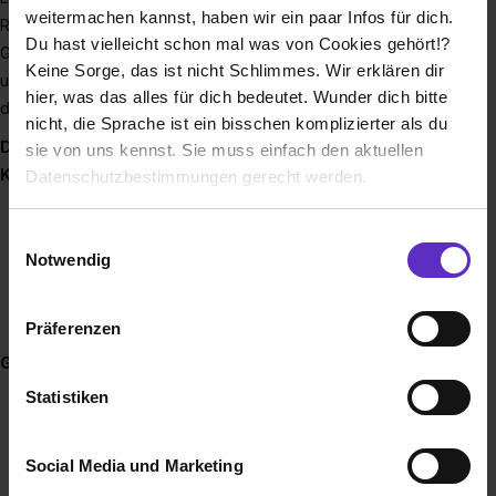
weitermachen kannst, haben wir ein paar Infos für dich.
Recyclingunternehmen entwickelt. Heute gehört die ALFA-
Du hast vielleicht schon mal was von Cookies gehört!?
Gruppe zu den größten Recyclingbetrieben in der Schrott-
Keine Sorge, das ist nicht Schlimmes. Wir erklären dir
und Metallbranche Süddeutschlands. Und jetzt suchen wir
hier, was das alles für dich bedeutet. Wunder dich bitte
dich für deine Ausbildung bei uns!
nicht, die Sprache ist ein bisschen komplizierter als du
Diese Ausbildungen bieten wir an:
sie von uns kennst. Sie muss einfach den aktuellen
Kaufmännisch:
Datenschutzbestimmungen gerecht werden.
Kaufmann bzw. Kauffrau für Büromanagement
Die Nutzung von Cookies auf Ausbildung.de
Einwilligungsauswahl
Kaufmann bzw. Kauffrau für Groß- und
Notwendig
Außenhandelsmanagement
Wir verwenden Cookies zur technischen Funktion
Industriekaufmann bzw. Industriekauffrau
unserer Webseite („Notwendig“), um von dir bei
Fachinformatiker bzw. Fachinformatikerin
Präferenzen
Benutzung der Webseite getroffenen Einstellungen zu
speichern ( „Präferenzen“), die Zugriffe auf unsere
Gewerblich:
Webseite zu analysieren („Statistiken“), um
Statistiken
Fachkraft für Lagerlogistik
Informationen zu deiner Verwendung unserer Website an
Fachlagerist bzw. Fachlageristin
unsere Partner für soziale Medien, Werbung und
Umwelttechnologe bzw. Umwelttechnologin für
Social Media und Marketing
Analysen weiterzugeben und um Inhalte und Anzeigen zu
Kreislauf- und Abfallwirtschaft
personalisieren („Social Media und Marketing“). Unsere