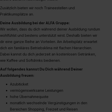
der Kategorien „Präferenzen“, „Statistiken“ und „Social
Media und Marketing“ umfasst hierbei die Einwilligung
Zusätzlich bieten wir noch Traineestellen und
zur Übermittlung deiner Daten in die USA (Art. 49 Abs. 1
Praktikumsplätze an.
S. 1 lit. a) DS-GVO). Die USA verfügen über kein
Deine Ausbildung bei der ALFA Gruppe:
angemessenes Datenschutzniveau (EuGH – Schrems
Wir wollen, dass du dich während deiner Ausbildung rundum
II). Du kannst die von dir erteilte Einwilligung jederzeit mit
wohlfühlst und bestens unterstützt wirst. Deshalb bieten wir
Wirkung für die Zukunft ganz oder teilweise über unsere
dir eine ganze Reihe an Vorteilen. Am Arbeitsplatz erwartet
Datenschutzerklärung unter dem Punkt „Datenschutz-
dich ein familiäres Betriebsklima mit flachen Hierarchien.
Einstellungen“ widerrufen. Weitere Informationen zu den
Dabei kannst du dich jederzeit an kostenlosen Getränken,
einzelnen Cookies findest du durch Klick auf „Details
wie Kaffee und Softdrinks bedienen.
zeigen“. Weitere Informationen:
Datenschutzerklärung
,
Impressum
.
Auf folgendes kannst Du Dich während Deiner
Ausbildung freuen:
Azubiticket
vermögenswirksame Leistungen
hohe Übernahmequote
monatlich wechselnde Vergünstigungen in den
Bereichen Shopping, Freizeit und Reisen