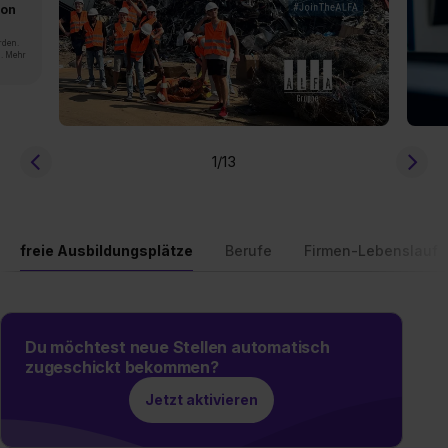
von
rden.
n. Mehr
1
/13
freie Ausbildungsplätze
Berufe
Firmen-Lebenslauf
Du möchtest neue Stellen automatisch
zugeschickt bekommen?
Jetzt aktivieren