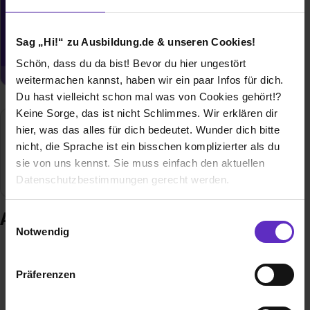
Du möchtest neue Stellen automatisch
zugeschickt bekommen?
Sag „Hi!“ zu Ausbildung.de & unseren Cookies!
Jetzt aktivieren
Schön, dass du da bist! Bevor du hier ungestört
weitermachen kannst, haben wir ein paar Infos für dich.
Du hast vielleicht schon mal was von Cookies gehört!?
Keine Sorge, das ist nicht Schlimmes. Wir erklären dir
hier, was das alles für dich bedeutet. Wunder dich bitte
Agosi AG
nicht, die Sprache ist ein bisschen komplizierter als du
sie von uns kennst. Sie muss einfach den aktuellen
Pforzheim
Datenschutzbestimmungen gerecht werden.
Die Nutzung von Cookies auf Ausbildung.de
Ausbildung bei Agosi AG
Einwilligungsauswahl
Notwendig
Wir verwenden Cookies zur technischen Funktion
unserer Webseite („Notwendig“), um von dir bei
Präferenzen
Benutzung der Webseite getroffenen Einstellungen zu
speichern ( „Präferenzen“), die Zugriffe auf unsere