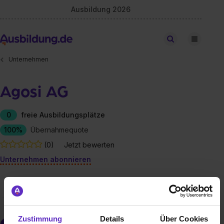
Ausbildung 2026
Stellen finden
Unternehmen
Agosi AG
0
freie Ausbildungsplätze
100%
Übernahmequote
(0)
Jetzt bewerten
Unternehmen abonnieren
freie Ausbildungsplätze
Berufe
Firmen-Lebenslauf
Zustimmung
Details
Über Cookies