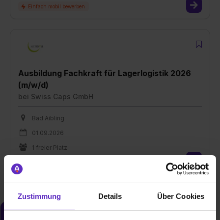
Ausbildung Fachkraft für Lagerlogistik 2026
(m/w/d)
bei
Swiss Caps GmbH
Bad Aibling
01.09.2026
1 freier Platz
Zustimmung
Details
Über Cookies
Du möchtest neue Stellen automatisch