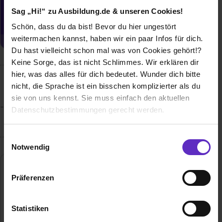
zugeschickt bekommen?
Sag „Hi!“ zu Ausbildung.de & unseren Cookies!
Jetzt aktivieren
Schön, dass du da bist! Bevor du hier ungestört
weitermachen kannst, haben wir ein paar Infos für dich.
Du hast vielleicht schon mal was von Cookies gehört!?
Keine Sorge, das ist nicht Schlimmes. Wir erklären dir
hier, was das alles für dich bedeutet. Wunder dich bitte
Wusstest du schon, dass...
nicht, die Sprache ist ein bisschen komplizierter als du
sie von uns kennst. Sie muss einfach den aktuellen
.... jeder Europäer einmal pro Woche ein Produkt der Aenova
Datenschutzbestimmungen gerecht werden.
Group nutzt?
Die Nutzung von Cookies auf Ausbildung.de
Einwilligungsauswahl
Notwendig
Wir verwenden Cookies zur technischen Funktion
unserer Webseite („Notwendig“), um von dir bei
Aenova Group
Präferenzen
Benutzung der Webseite getroffenen Einstellungen zu
Berger Str. 8-10
speichern ( „Präferenzen“), die Zugriffe auf unsere
82319 Starnberg
Webseite zu analysieren („Statistiken“), um
Statistiken
+49 5182 585 246
Informationen zu deiner Verwendung unserer Website an