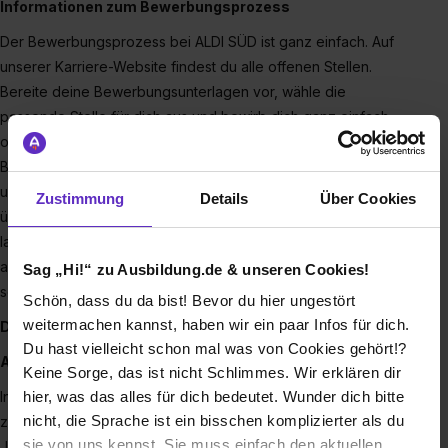
Informationen zum Bewerbungsprozess
Der Bewerbungsprozess bei ALDI SÜD ist ganz einfach. Auf
unserer Karriere-Website findest du alle offenen Stellen.
Bereite deine Bewerbungsunterlagen vor, wähle die
passende Stelle für dich aus und bewirb dich ganz einfach
online. Du erhälst eine Bestätigung, sobald deine
Bewerbung eingegangen ist. Wir prüfen deine Unterlagen
und melden uns zeitnah zurück. Wenn deine Bewerbung uns
Zustimmung
Details
Über Cookies
überzeugt hat, möchten wir dich gerne kennenlernen und
laden dich zu einem persönlichen Gespräch ein. Du hast uns
auch im Vorstellungsgespräch überzeugt? Dann bist du
Sag „Hi!“ zu Ausbildung.de & unseren Cookies!
schon bald Teil des Teams.
Schön, dass du da bist! Bevor du hier ungestört
weitermachen kannst, haben wir ein paar Infos für dich.
Deine Einstiegsmöglichkeiten
Du hast vielleicht schon mal was von Cookies gehört!?
Ausbildung im Verkauf
Keine Sorge, das ist nicht Schlimmes. Wir erklären dir
hier, was das alles für dich bedeutet. Wunder dich bitte
In unseren Filialen kannst du mit der zweijährigen Ausbildung
nicht, die Sprache ist ein bisschen komplizierter als du
zum Verkäufer (m/w/d) starten und dich in einem weiteren
sie von uns kennst. Sie muss einfach den aktuellen
Jahr zum Kaufmann im Einzelhandel (m/w/d) ausbilden