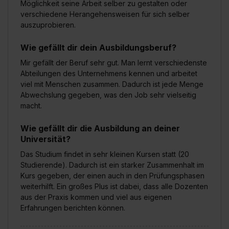
Möglichkeit seine Arbeit selber zu gestalten oder
Auswahl über die Checkboxen und klick auf „Auswahl
verschiedene Herangehensweisen für sich selber
erlauben“. Die Einwilligung zur Platzierung von Cookies
auszuprobieren.
der Kategorien „Präferenzen“, „Statistiken“ und „Social
Media und Marketing“ umfasst hierbei die Einwilligung
Wie gefällt dir dein Ausbildungsberuf?
zur Übermittlung deiner Daten in die USA (Art. 49 Abs. 1
Mir gefällt der Beruf sehr gut. Man lernt verschiedenste
S. 1 lit. a) DS-GVO). Die USA verfügen über kein
Abteilungen des Unternehmens kennen und arbeitet
angemessenes Datenschutzniveau (EuGH – Schrems
viel mit Menschen zusammen. Dadurch ist jede Menge
II). Du kannst die von dir erteilte Einwilligung jederzeit mit
Abwechslung gegeben, was den Job sehr vielseitig
Wirkung für die Zukunft ganz oder teilweise über unsere
macht.
Datenschutzerklärung unter dem Punkt „Datenschutz-
Wie gefällt dir die Ausbildung an deiner
Einstellungen“ widerrufen. Weitere Informationen zu den
Universität?
einzelnen Cookies findest du durch Klick auf „Details
zeigen“. Weitere Informationen:
Datenschutzerklärung
,
Das Studium findet in sehr kleinen Kursen statt (20
Impressum
.
Studierende). Dadurch ist ein starker Zusammenhalt im
Kurs gegeben, der einen auch in den Prüfungsphasen
weiterhilft. Ein großes Plus ist dabei, dass alle Dozenten
aus der Praxis kommen und viel aus eigenen
Erfahrungen berichten können.