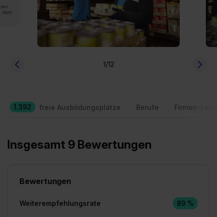
rden.
n. Mehr
1
/12
1.392
freie Ausbildungsplätze
Berufe
Firmen-Lebe
Insgesamt 9 Bewertungen
Bewertungen
Weiterempfehlungsrate
89 %