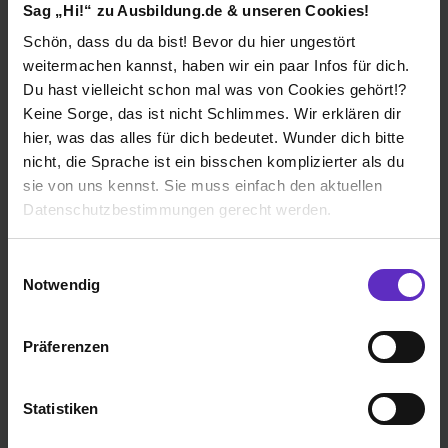
Sag „Hi!“ zu Ausbildung.de & unseren Cookies!
Schön, dass du da bist! Bevor du hier ungestört
weitermachen kannst, haben wir ein paar Infos für dich.
Du hast vielleicht schon mal was von Cookies gehört!?
Wie gefällt dir die Ausbildung bei deiner
Keine Sorge, das ist nicht Schlimmes. Wir erklären dir
Firma?
hier, was das alles für dich bedeutet. Wunder dich bitte
Als Azubi werde ich sehr gut behandelt 👍🏼. Wenn ich
nicht, die Sprache ist ein bisschen komplizierter als du
fragen habe werden diese mir auch ausführlich erklärt
sie von uns kennst. Sie muss einfach den aktuellen
😌
Datenschutzbestimmungen gerecht werden.
Wie gefällt dir dein Ausbildungsberuf?
Die Nutzung von Cookies auf Ausbildung.de
Einwilligungsauswahl
Der Beruf gefällt mir sehr, da meine Tätigkeiten sehr
Notwendig
abwechslungsreich und spannend sind. Zudem habe
Wir verwenden Cookies zur technischen Funktion
ich sehr nette Kollegen die die Arbeit besser zu
unserer Webseite („Notwendig“), um von dir bei
schaffen machen ❤️
Präferenzen
Benutzung der Webseite getroffenen Einstellungen zu
speichern ( „Präferenzen“), die Zugriffe auf unsere
Webseite zu analysieren („Statistiken“), um
ALDI SÜD
Statistiken
Informationen zu deiner Verwendung unserer Website an
Klassische duale Berufsausbildung