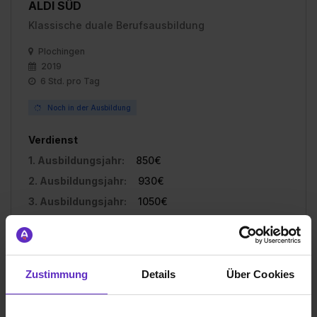
ALDI SÜD
Klassische duale Berufsausbildung
Plochingen
2019
6 Std. pro Tag
Noch in der Ausbildung
Verdienst
1. Ausbildungsjahr:
850€
2. Ausbildungsjahr:
930€
3. Ausbildungsjahr:
1050€
4. Ausbildungsjahr:
1175€
Zustimmung
Details
Über Cookies
Ich würde diese Firma
weiterempfehlen!