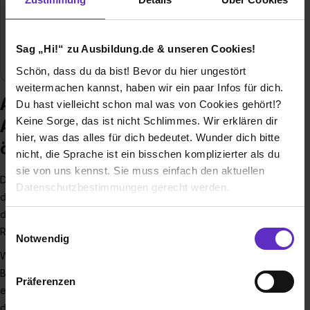
Gewerbe, Kunst / Kultur / Freizeit, Marketing /
Werbung / PR, Medien, Personalwesen, Soziales,
Einzelhandel, Lebensmittel, Systemgastronomie,
Sag „Hi!“ zu Ausbildung.de & unseren Cookies!
Büro, Finanzen, Eventbranche
Schön, dass du da bist! Bevor du hier ungestört
weitermachen kannst, haben wir ein paar Infos für dich.
Ausbildung bei AKAFÖ
Du hast vielleicht schon mal was von Cookies gehört!?
Keine Sorge, das ist nicht Schlimmes. Wir erklären dir
Akademisches Förderungwerk, A.
hier, was das alles für dich bedeutet. Wunder dich bitte
ö. R.
nicht, die Sprache ist ein bisschen komplizierter als du
sie von uns kennst. Sie muss einfach den aktuellen
Das
Akademische Förderungswerk A.ö.R. (AKAFÖ)
ist
Datenschutzbestimmungen gerecht werden.
das Studierendenwerk für die Bochumer Hochschulen und
die Westfälische Hochschule in Gelsenkirchen,
Die Nutzung von Cookies auf Ausbildung.de
Einwilligungsauswahl
Recklinghausen und Bocholt.
Notwendig
Wir verwenden Cookies zur technischen Funktion
Wir sind für die soziale, wirtschaftliche und kulturelle
unserer Webseite („Notwendig“), um von dir bei
Betreuung der Studierenden zuständig. Dafür stellen wir
Präferenzen
Benutzung der Webseite getroffenen Einstellungen zu
einen umfassenden Service zur Verfügung, der helfen soll,
speichern ( „Präferenzen“), die Zugriffe auf unsere
die in Zusammenhang mit dem Studium auftretenden Fragen