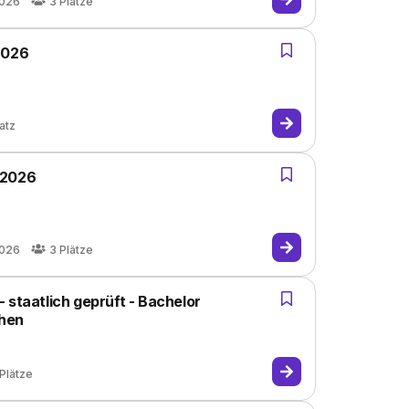
2026
3
Plätze
2026
atz
 2026
2026
3
Plätze
 staatlich geprüft - Bachelor
chen
Plätze