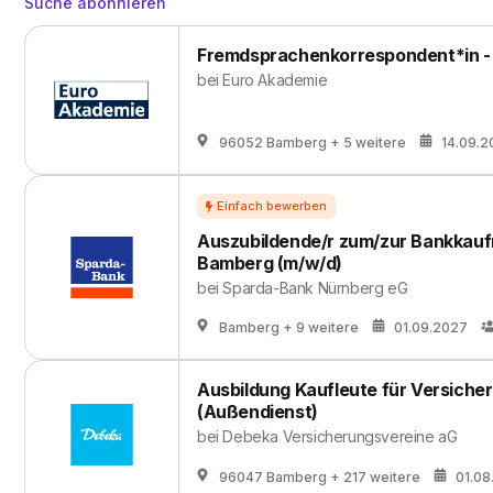
Suche abonnieren
Fremdsprachenkorrespondent*in - st
bei
Euro Akademie
96052 Bamberg
+ 5 weitere
14.09.2
Auszubildende/r zum/zur Bankkauf
Bamberg (m/w/d)
bei
Sparda-Bank Nürnberg eG
Bamberg
+ 9 weitere
01.09.2027
Ausbildung Kaufleute für Versiche
(Außendienst)
bei
Debeka Versicherungsvereine aG
96047 Bamberg
+ 217 weitere
01.08