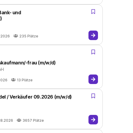
Bank- und
)
.2026
235
Plätze
gskaufmann/-frau (m/w/d)
bH
2026
13
Plätze
el / Verkäufer 09.2026 (m/w/d)
08.2026
3657
Plätze