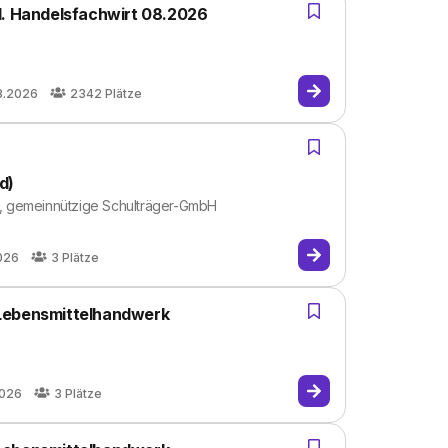
l. Handelsfachwirt 08.2026
8.2026
2342
Plätze
d)
 gemeinnützige Schulträger-GmbH
026
3
Plätze
 Lebensmittelhandwerk
2026
3
Plätze