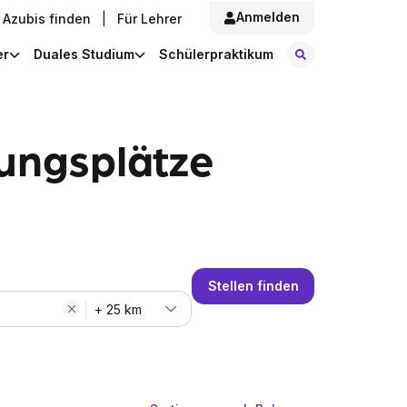
Anmelden
Azubis finden
|
Für Lehrer
Stellen finde
er
Duales Studium
Schülerpraktikum
ungsplätze
Stellen finden
+ 25 km