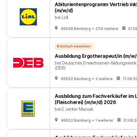
Abiturientenprogramm Vertrieb ink
(m/w/d)
bei
Lidl
96049 Bamberg
+ 2114 weitere
01.0
Ausbildung Ergotherapeut/in (m/w/
bei
Deutsches Erwachsenen-Bildungswerk,
(DEB)
96052 Bamberg
+ 2 weitere
17.08.2
Ausbildung zum Fachverkäufer im
(Fleischerei) (m/w/d) 2026
bei
E center Massak
96052 Bamberg
+ 1 weiterer
01.09.