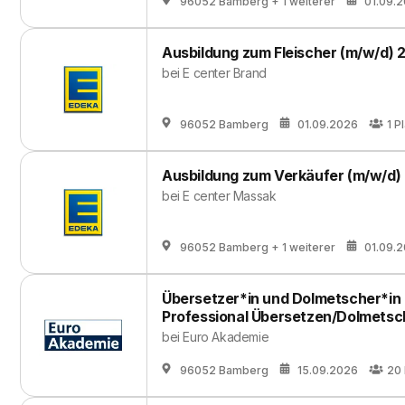
96052 Bamberg
+ 1 weiterer
01.09.
Ausbildung zum Fleischer (m/w/d) 
bei
E center Brand
96052 Bamberg
01.09.2026
1
Pl
Ausbildung zum Verkäufer (m/w/d)
bei
E center Massak
96052 Bamberg
+ 1 weiterer
01.09.
Übersetzer*in und Dolmetscher*in -
Professional Übersetzen/Dolmets
bei
Euro Akademie
96052 Bamberg
15.09.2026
20